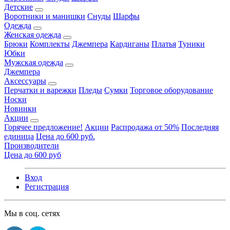
Детские
Воротники и манишки
Снуды
Шарфы
Одежда
Женская одежда
Брюки
Комплекты
Джемпера
Кардиганы
Платья
Туники
Юбки
Мужская одежда
Джемпера
Аксессуары
Перчатки и варежки
Пледы
Сумки
Торговое оборудование
Носки
Новинки
Акции
Горячее предложение!
Акции
Распродажа от 50%
Последняя
единица
Цена до 600 руб.
Производители
Цена до 600 руб
Вход
Регистрация
Мы в соц. сетях