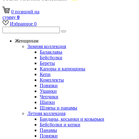
0
позиций
на
сумму
0
Избранное
0
Женщинам
Зимняя коллекция
Балаклавы
Бейсболки
Береты
Капоры и капюшоны
Кепи
Комплекты
Повязки
Ушанки
Чепчики
Шапки
Шляпы и панамы
Летняя коллекция
Банданы, косынки и козырьки
Бейсболки и кепки
Панамы
Повязки