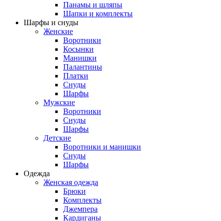
Панамы и шляпы
Шапки и комплекты
Шарфы и снуды
Женские
Воротники
Косынки
Манишки
Палантины
Платки
Снуды
Шарфы
Мужские
Воротники
Снуды
Шарфы
Детские
Воротники и манишки
Снуды
Шарфы
Одежда
Женская одежда
Брюки
Комплекты
Джемпера
Кардиганы