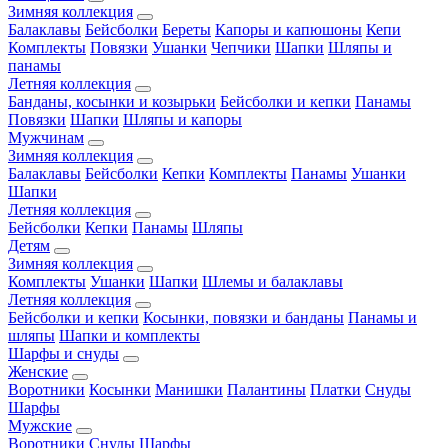
Зимняя коллекция
Балаклавы
Бейсболки
Береты
Капоры и капюшоны
Кепи
Комплекты
Повязки
Ушанки
Чепчики
Шапки
Шляпы и
панамы
Летняя коллекция
Банданы, косынки и козырьки
Бейсболки и кепки
Панамы
Повязки
Шапки
Шляпы и капоры
Мужчинам
Зимняя коллекция
Балаклавы
Бейсболки
Кепки
Комплекты
Панамы
Ушанки
Шапки
Летняя коллекция
Бейсболки
Кепки
Панамы
Шляпы
Детям
Зимняя коллекция
Комплекты
Ушанки
Шапки
Шлемы и балаклавы
Летняя коллекция
Бейсболки и кепки
Косынки, повязки и банданы
Панамы и
шляпы
Шапки и комплекты
Шарфы и снуды
Женские
Воротники
Косынки
Манишки
Палантины
Платки
Снуды
Шарфы
Мужские
Воротники
Снуды
Шарфы