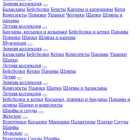
Зимняя коллекция
Балаклавы
Бейсболки
Береты
Капоры и капюшоны
Кепи
Комплекты
Повязки
Ушанки
Чепчики
Шапки
Шляпы и
панамы
Летняя коллекция
Банданы, косынки и козырьки
Бейсболки и кепки
Панамы
Повязки
Шапки
Шляпы и капоры
Мужчинам
Зимняя коллекция
Балаклавы
Бейсболки
Кепки
Комплекты
Панамы
Ушанки
Шапки
Летняя коллекция
Бейсболки
Кепки
Панамы
Шляпы
Детям
Зимняя коллекция
Комплекты
Ушанки
Шапки
Шлемы и балаклавы
Летняя коллекция
Бейсболки и кепки
Косынки, повязки и банданы
Панамы и
шляпы
Шапки и комплекты
Шарфы и снуды
Женские
Воротники
Косынки
Манишки
Палантины
Платки
Снуды
Шарфы
Мужские
Воротники
Снуды
Шарфы