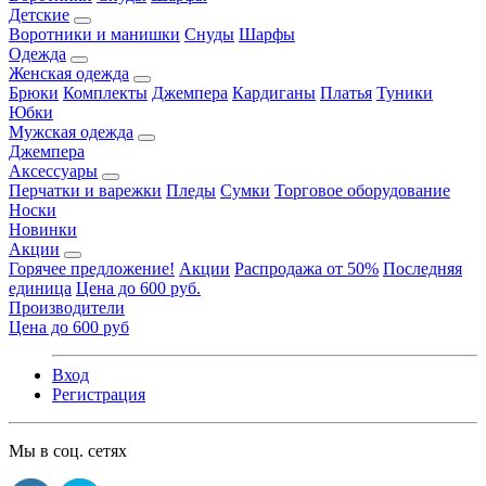
Детские
Воротники и манишки
Снуды
Шарфы
Одежда
Женская одежда
Брюки
Комплекты
Джемпера
Кардиганы
Платья
Туники
Юбки
Мужская одежда
Джемпера
Аксессуары
Перчатки и варежки
Пледы
Сумки
Торговое оборудование
Носки
Новинки
Акции
Горячее предложение!
Акции
Распродажа от 50%
Последняя
единица
Цена до 600 руб.
Производители
Цена до 600 руб
Вход
Регистрация
Мы в соц. сетях