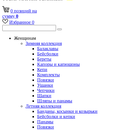
0
позиций
на
сумму
0
Избранное
0
Женщинам
Зимняя коллекция
Балаклавы
Бейсболки
Береты
Капоры и капюшоны
Кепи
Комплекты
Повязки
Ушанки
Чепчики
Шапки
Шляпы и панамы
Летняя коллекция
Банданы, косынки и козырьки
Бейсболки и кепки
Панамы
Повязки