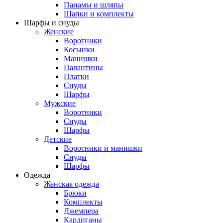
Панамы и шляпы
Шапки и комплекты
Шарфы и снуды
Женские
Воротники
Косынки
Манишки
Палантины
Платки
Снуды
Шарфы
Мужские
Воротники
Снуды
Шарфы
Детские
Воротники и манишки
Снуды
Шарфы
Одежда
Женская одежда
Брюки
Комплекты
Джемпера
Кардиганы