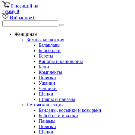
0
позиций
на
сумму
0
Избранное
0
Женщинам
Зимняя коллекция
Балаклавы
Бейсболки
Береты
Капоры и капюшоны
Кепи
Комплекты
Повязки
Ушанки
Чепчики
Шапки
Шляпы и панамы
Летняя коллекция
Банданы, косынки и козырьки
Бейсболки и кепки
Панамы
Повязки
Шапки