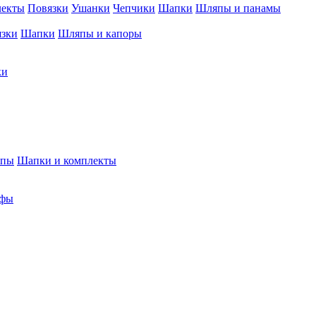
лекты
Повязки
Ушанки
Чепчики
Шапки
Шляпы и панамы
язки
Шапки
Шляпы и капоры
ки
япы
Шапки и комплекты
фы