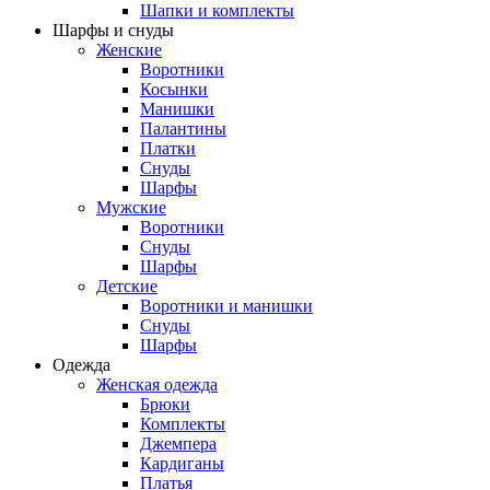
Шапки и комплекты
Шарфы и снуды
Женские
Воротники
Косынки
Манишки
Палантины
Платки
Снуды
Шарфы
Мужские
Воротники
Снуды
Шарфы
Детские
Воротники и манишки
Снуды
Шарфы
Одежда
Женская одежда
Брюки
Комплекты
Джемпера
Кардиганы
Платья