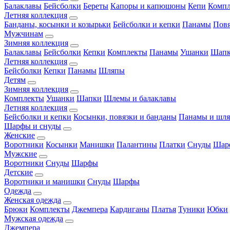
Балаклавы
Бейсболки
Береты
Капоры и капюшоны
Кепи
Комп
Летняя коллекция
Банданы, косынки и козырьки
Бейсболки и кепки
Панамы
Пов
Мужчинам
Зимняя коллекция
Балаклавы
Бейсболки
Кепки
Комплекты
Панамы
Ушанки
Шап
Летняя коллекция
Бейсболки
Кепки
Панамы
Шляпы
Детям
Зимняя коллекция
Комплекты
Ушанки
Шапки
Шлемы и балаклавы
Летняя коллекция
Бейсболки и кепки
Косынки, повязки и банданы
Панамы и шл
Шарфы и снуды
Женские
Воротники
Косынки
Манишки
Палантины
Платки
Снуды
Шар
Мужские
Воротники
Снуды
Шарфы
Детские
Воротники и манишки
Снуды
Шарфы
Одежда
Женская одежда
Брюки
Комплекты
Джемпера
Кардиганы
Платья
Туники
Юбки
Мужская одежда
Джемпера