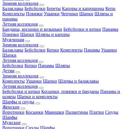
Зимняя коллекция
Балаклавы
Бейсболки
Береты
Капоры и капюшоны
Кепи
Комплекты
Повязки
Ушанки
Чепчики
Шапки
Шляпы и
панамы
Летняя коллекция
Банданы, косынки и козырьки
Бейсболки и кепки
Панамы
Повязки
Шапки
Шляпы и капоры
Мужчинам
Зимняя коллекция
Балаклавы
Бейсболки
Кепки
Комплекты
Панамы
Ушанки
Шапки
Летняя коллекция
Бейсболки
Кепки
Панамы
Шляпы
Детям
Зимняя коллекция
Комплекты
Ушанки
Шапки
Шлемы и балаклавы
Летняя коллекция
Бейсболки и кепки
Косынки, повязки и банданы
Панамы и
шляпы
Шапки и комплекты
Шарфы и снуды
Женские
Воротники
Косынки
Манишки
Палантины
Платки
Снуды
Шарфы
Мужские
Воротники
Снуды
Шарфы