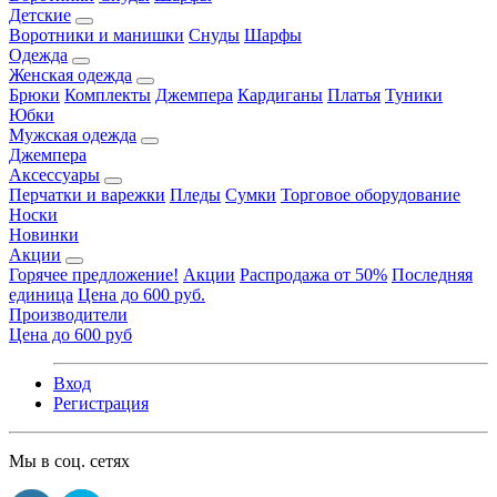
Детские
Воротники и манишки
Снуды
Шарфы
Одежда
Женская одежда
Брюки
Комплекты
Джемпера
Кардиганы
Платья
Туники
Юбки
Мужская одежда
Джемпера
Аксессуары
Перчатки и варежки
Пледы
Сумки
Торговое оборудование
Носки
Новинки
Акции
Горячее предложение!
Акции
Распродажа от 50%
Последняя
единица
Цена до 600 руб.
Производители
Цена до 600 руб
Вход
Регистрация
Мы в соц. сетях