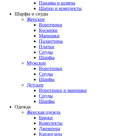
Панамы и шляпы
Шапки и комплекты
Шарфы и снуды
Женские
Воротники
Косынки
Манишки
Палантины
Платки
Снуды
Шарфы
Мужские
Воротники
Снуды
Шарфы
Детские
Воротники и манишки
Снуды
Шарфы
Одежда
Женская одежда
Брюки
Комплекты
Джемпера
Кардиганы