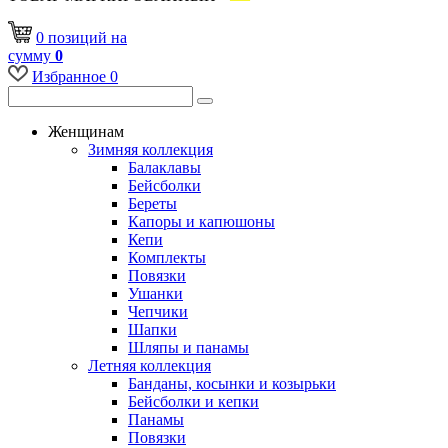
0
позиций
на
сумму
0
Избранное
0
Женщинам
Зимняя коллекция
Балаклавы
Бейсболки
Береты
Капоры и капюшоны
Кепи
Комплекты
Повязки
Ушанки
Чепчики
Шапки
Шляпы и панамы
Летняя коллекция
Банданы, косынки и козырьки
Бейсболки и кепки
Панамы
Повязки