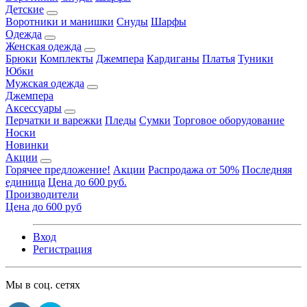
Детские
Воротники и манишки
Снуды
Шарфы
Одежда
Женская одежда
Брюки
Комплекты
Джемпера
Кардиганы
Платья
Туники
Юбки
Мужская одежда
Джемпера
Аксессуары
Перчатки и варежки
Пледы
Сумки
Торговое оборудование
Носки
Новинки
Акции
Горячее предложение!
Акции
Распродажа от 50%
Последняя
единица
Цена до 600 руб.
Производители
Цена до 600 руб
Вход
Регистрация
Мы в соц. сетях