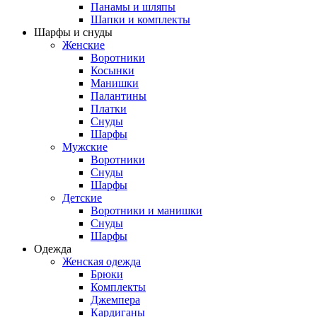
Панамы и шляпы
Шапки и комплекты
Шарфы и снуды
Женские
Воротники
Косынки
Манишки
Палантины
Платки
Снуды
Шарфы
Мужские
Воротники
Снуды
Шарфы
Детские
Воротники и манишки
Снуды
Шарфы
Одежда
Женская одежда
Брюки
Комплекты
Джемпера
Кардиганы