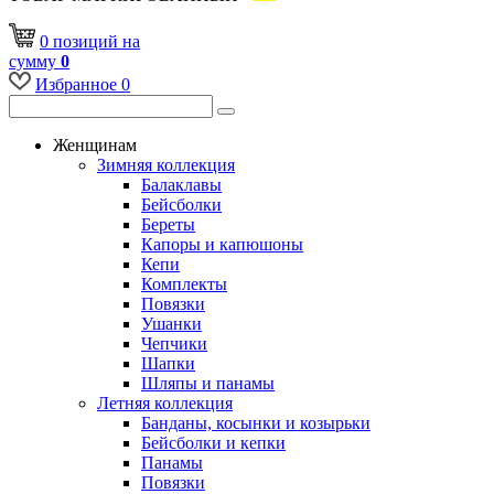
0
позиций
на
сумму
0
Избранное
0
Женщинам
Зимняя коллекция
Балаклавы
Бейсболки
Береты
Капоры и капюшоны
Кепи
Комплекты
Повязки
Ушанки
Чепчики
Шапки
Шляпы и панамы
Летняя коллекция
Банданы, косынки и козырьки
Бейсболки и кепки
Панамы
Повязки