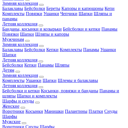
Зимняя коллекция
Балаклавы
Бейсболки
Береты
Капоры и капюшоны
Кепи
Комплекты
Повязки
Ушанки
Чепчики
Шапки
Шляпы и
панамы
Летняя коллекция
Банданы, косынки и козырьки
Бейсболки и кепки
Панамы
Повязки
Шапки
Шляпы и капоры
Мужчинам
Зимняя коллекция
Балаклавы
Бейсболки
Кепки
Комплекты
Панамы
Ушанки
Шапки
Летняя коллекция
Бейсболки
Кепки
Панамы
Шляпы
Детям
Зимняя коллекция
Комплекты
Ушанки
Шапки
Шлемы и балаклавы
Летняя коллекция
Бейсболки и кепки
Косынки, повязки и банданы
Панамы и
шляпы
Шапки и комплекты
Шарфы и снуды
Женские
Воротники
Косынки
Манишки
Палантины
Платки
Снуды
Шарфы
Мужские
Воротники
Снуды
Шарфы