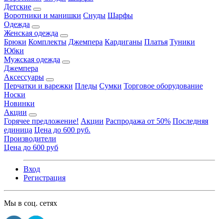
Детские
Воротники и манишки
Снуды
Шарфы
Одежда
Женская одежда
Брюки
Комплекты
Джемпера
Кардиганы
Платья
Туники
Юбки
Мужская одежда
Джемпера
Аксессуары
Перчатки и варежки
Пледы
Сумки
Торговое оборудование
Носки
Новинки
Акции
Горячее предложение!
Акции
Распродажа от 50%
Последняя
единица
Цена до 600 руб.
Производители
Цена до 600 руб
Вход
Регистрация
Мы в соц. сетях