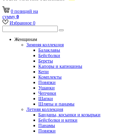
0
позиций
на
сумму
0
Избранное
0
Женщинам
Зимняя коллекция
Балаклавы
Бейсболки
Береты
Капоры и капюшоны
Кепи
Комплекты
Повязки
Ушанки
Чепчики
Шапки
Шляпы и панамы
Летняя коллекция
Банданы, косынки и козырьки
Бейсболки и кепки
Панамы
Повязки