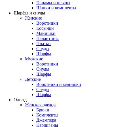
Панамы и шляпы
Шапки и комплекты
Шарфы и снуды
Женские
Воротники
Косынки
Манишки
Палантины
Платки
Снуды
Шарфы
Мужские
Воротники
Снуды
Шарфы
Детские
Воротники и манишки
Снуды
Шарфы
Одежда
Женская одежда
Брюки
Комплекты
Джемпера
Кардиганы