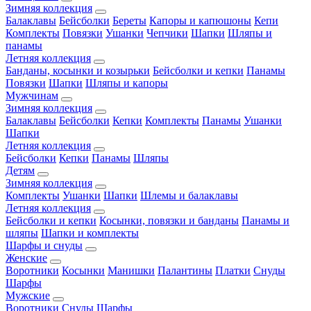
Зимняя коллекция
Балаклавы
Бейсболки
Береты
Капоры и капюшоны
Кепи
Комплекты
Повязки
Ушанки
Чепчики
Шапки
Шляпы и
панамы
Летняя коллекция
Банданы, косынки и козырьки
Бейсболки и кепки
Панамы
Повязки
Шапки
Шляпы и капоры
Мужчинам
Зимняя коллекция
Балаклавы
Бейсболки
Кепки
Комплекты
Панамы
Ушанки
Шапки
Летняя коллекция
Бейсболки
Кепки
Панамы
Шляпы
Детям
Зимняя коллекция
Комплекты
Ушанки
Шапки
Шлемы и балаклавы
Летняя коллекция
Бейсболки и кепки
Косынки, повязки и банданы
Панамы и
шляпы
Шапки и комплекты
Шарфы и снуды
Женские
Воротники
Косынки
Манишки
Палантины
Платки
Снуды
Шарфы
Мужские
Воротники
Снуды
Шарфы