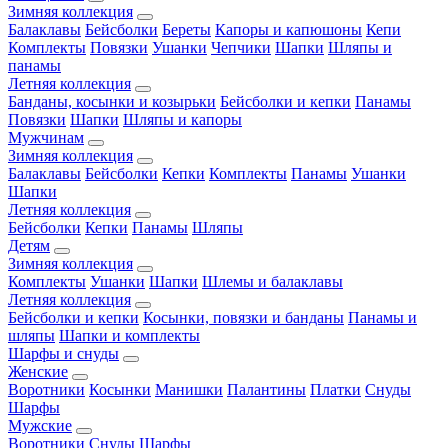
Зимняя коллекция
Балаклавы
Бейсболки
Береты
Капоры и капюшоны
Кепи
Комплекты
Повязки
Ушанки
Чепчики
Шапки
Шляпы и
панамы
Летняя коллекция
Банданы, косынки и козырьки
Бейсболки и кепки
Панамы
Повязки
Шапки
Шляпы и капоры
Мужчинам
Зимняя коллекция
Балаклавы
Бейсболки
Кепки
Комплекты
Панамы
Ушанки
Шапки
Летняя коллекция
Бейсболки
Кепки
Панамы
Шляпы
Детям
Зимняя коллекция
Комплекты
Ушанки
Шапки
Шлемы и балаклавы
Летняя коллекция
Бейсболки и кепки
Косынки, повязки и банданы
Панамы и
шляпы
Шапки и комплекты
Шарфы и снуды
Женские
Воротники
Косынки
Манишки
Палантины
Платки
Снуды
Шарфы
Мужские
Воротники
Снуды
Шарфы