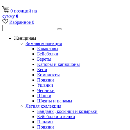
0
позиций
на
сумму
0
Избранное
0
Женщинам
Зимняя коллекция
Балаклавы
Бейсболки
Береты
Капоры и капюшоны
Кепи
Комплекты
Повязки
Ушанки
Чепчики
Шапки
Шляпы и панамы
Летняя коллекция
Банданы, косынки и козырьки
Бейсболки и кепки
Панамы
Повязки