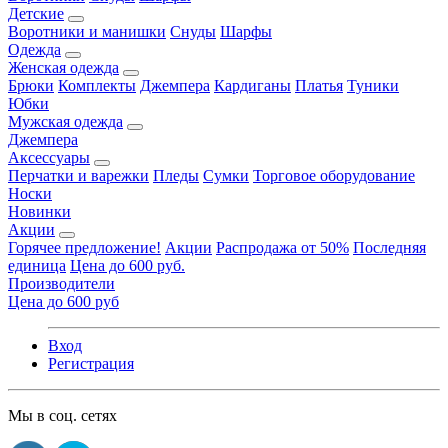
Детские
Воротники и манишки
Снуды
Шарфы
Одежда
Женская одежда
Брюки
Комплекты
Джемпера
Кардиганы
Платья
Туники
Юбки
Мужская одежда
Джемпера
Аксессуары
Перчатки и варежки
Пледы
Сумки
Торговое оборудование
Носки
Новинки
Акции
Горячее предложение!
Акции
Распродажа от 50%
Последняя
единица
Цена до 600 руб.
Производители
Цена до 600 руб
Вход
Регистрация
Мы в соц. сетях