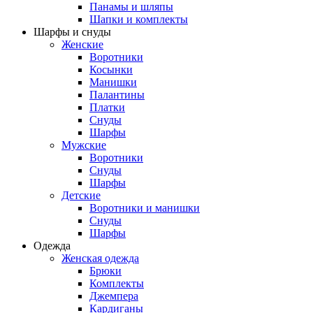
Панамы и шляпы
Шапки и комплекты
Шарфы и снуды
Женские
Воротники
Косынки
Манишки
Палантины
Платки
Снуды
Шарфы
Мужские
Воротники
Снуды
Шарфы
Детские
Воротники и манишки
Снуды
Шарфы
Одежда
Женская одежда
Брюки
Комплекты
Джемпера
Кардиганы