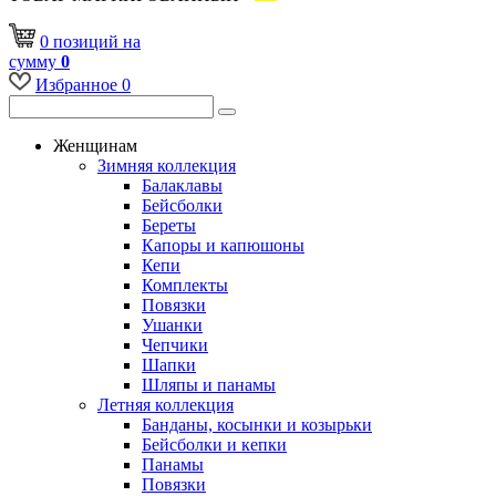
0
позиций
на
сумму
0
Избранное
0
Женщинам
Зимняя коллекция
Балаклавы
Бейсболки
Береты
Капоры и капюшоны
Кепи
Комплекты
Повязки
Ушанки
Чепчики
Шапки
Шляпы и панамы
Летняя коллекция
Банданы, косынки и козырьки
Бейсболки и кепки
Панамы
Повязки