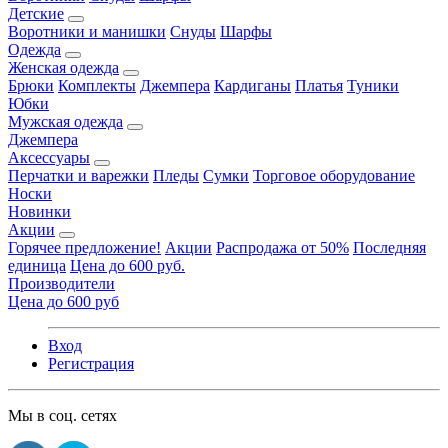
Детские
Воротники и манишки
Снуды
Шарфы
Одежда
Женская одежда
Брюки
Комплекты
Джемпера
Кардиганы
Платья
Туники
Юбки
Мужская одежда
Джемпера
Аксессуары
Перчатки и варежки
Пледы
Сумки
Торговое оборудование
Носки
Новинки
Акции
Горячее предложение!
Акции
Распродажа от 50%
Последняя
единица
Цена до 600 руб.
Производители
Цена до 600 руб
Вход
Регистрация
Мы в соц. сетях