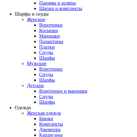
Панамы и шляпы
Шапки и комплекты
Шарфы и снуды
Женские
Воротники
Косынки
Манишки
Палантины
Платки
Снуды
Шарфы
Мужские
Воротники
Снуды
Шарфы
Детские
Воротники и манишки
Снуды
Шарфы
Одежда
Женская одежда
Брюки
Комплекты
Джемпера
Кардиганы