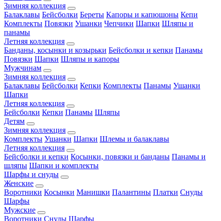
Зимняя коллекция
Балаклавы
Бейсболки
Береты
Капоры и капюшоны
Кепи
Комплекты
Повязки
Ушанки
Чепчики
Шапки
Шляпы и
панамы
Летняя коллекция
Банданы, косынки и козырьки
Бейсболки и кепки
Панамы
Повязки
Шапки
Шляпы и капоры
Мужчинам
Зимняя коллекция
Балаклавы
Бейсболки
Кепки
Комплекты
Панамы
Ушанки
Шапки
Летняя коллекция
Бейсболки
Кепки
Панамы
Шляпы
Детям
Зимняя коллекция
Комплекты
Ушанки
Шапки
Шлемы и балаклавы
Летняя коллекция
Бейсболки и кепки
Косынки, повязки и банданы
Панамы и
шляпы
Шапки и комплекты
Шарфы и снуды
Женские
Воротники
Косынки
Манишки
Палантины
Платки
Снуды
Шарфы
Мужские
Воротники
Снуды
Шарфы