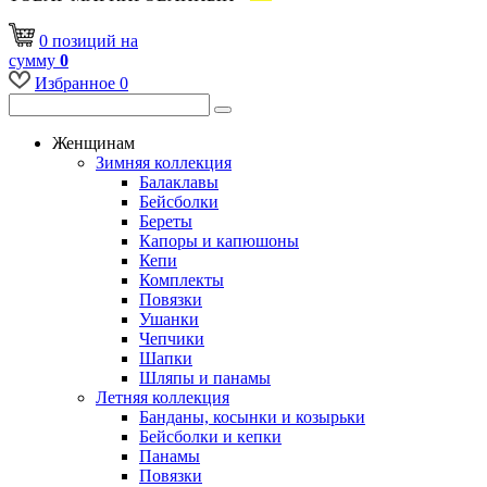
0
позиций
на
сумму
0
Избранное
0
Женщинам
Зимняя коллекция
Балаклавы
Бейсболки
Береты
Капоры и капюшоны
Кепи
Комплекты
Повязки
Ушанки
Чепчики
Шапки
Шляпы и панамы
Летняя коллекция
Банданы, косынки и козырьки
Бейсболки и кепки
Панамы
Повязки