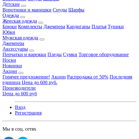
Детские
Воротники и манишки
Снуды
Шарфы
Одежда
Женская одежда
Брюки
Комплекты
Джемпера
Кардиганы
Платья
Туники
Юбки
Мужская одежда
Джемпера
Аксессуары
Перчатки и варежки
Пледы
Сумки
Торговое оборудование
Носки
Новинки
Акции
Горячее предложение!
Акции
Распродажа от 50%
Последняя
единица
Цена до 600 руб.
Производители
Цена до 600 руб
Вход
Регистрация
Мы в соц. сетях