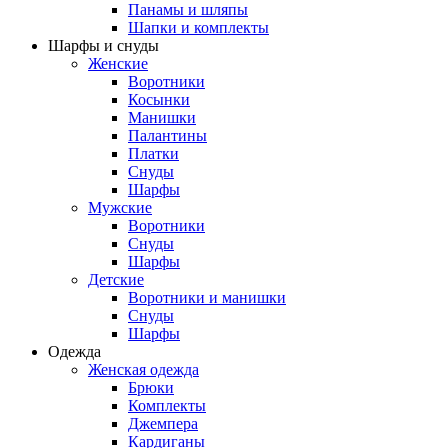
Панамы и шляпы
Шапки и комплекты
Шарфы и снуды
Женские
Воротники
Косынки
Манишки
Палантины
Платки
Снуды
Шарфы
Мужские
Воротники
Снуды
Шарфы
Детские
Воротники и манишки
Снуды
Шарфы
Одежда
Женская одежда
Брюки
Комплекты
Джемпера
Кардиганы