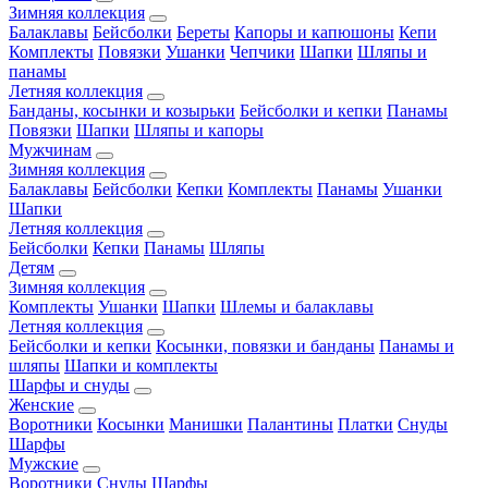
Зимняя коллекция
Балаклавы
Бейсболки
Береты
Капоры и капюшоны
Кепи
Комплекты
Повязки
Ушанки
Чепчики
Шапки
Шляпы и
панамы
Летняя коллекция
Банданы, косынки и козырьки
Бейсболки и кепки
Панамы
Повязки
Шапки
Шляпы и капоры
Мужчинам
Зимняя коллекция
Балаклавы
Бейсболки
Кепки
Комплекты
Панамы
Ушанки
Шапки
Летняя коллекция
Бейсболки
Кепки
Панамы
Шляпы
Детям
Зимняя коллекция
Комплекты
Ушанки
Шапки
Шлемы и балаклавы
Летняя коллекция
Бейсболки и кепки
Косынки, повязки и банданы
Панамы и
шляпы
Шапки и комплекты
Шарфы и снуды
Женские
Воротники
Косынки
Манишки
Палантины
Платки
Снуды
Шарфы
Мужские
Воротники
Снуды
Шарфы