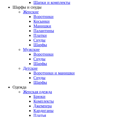
Шапки и комплекты
Шарфы и снуды
Женские
Воротники
Косынки
Манишки
Палантины
Платки
Снуды
Шарфы
Мужские
Воротники
Снуды
Шарфы
Детские
Воротники и манишки
Снуды
Шарфы
Одежда
Женская одежда
Брюки
Комплекты
Джемпера
Кардиганы
Платья