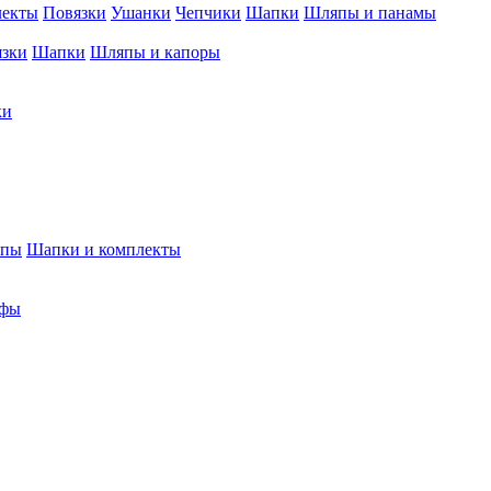
лекты
Повязки
Ушанки
Чепчики
Шапки
Шляпы и панамы
язки
Шапки
Шляпы и капоры
ки
япы
Шапки и комплекты
фы