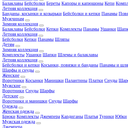
Балаклавы
Бейсболки
Береты
Капоры и капюшоны
Кепи
Комп
Летняя коллекция
Банданы, косынки и козырьки
Бейсболки и кепки
Панамы
Пов
Мужчинам
Зимняя коллекция
Балаклавы
Бейсболки
Кепки
Комплекты
Панамы
Ушанки
Шап
Летняя коллекция
Бейсболки
Кепки
Панамы
Шляпы
Детям
Зимняя коллекция
Комплекты
Ушанки
Шапки
Шлемы и балаклавы
Летняя коллекция
Бейсболки и кепки
Косынки, повязки и банданы
Панамы и шл
Шарфы и снуды
Женские
Воротники
Косынки
Манишки
Палантины
Платки
Снуды
Шар
Мужские
Воротники
Снуды
Шарфы
Детские
Воротники и манишки
Снуды
Шарфы
Одежда
Женская одежда
Брюки
Комплекты
Джемпера
Кардиганы
Платья
Туники
Юбки
Мужская одежда
Джемпера