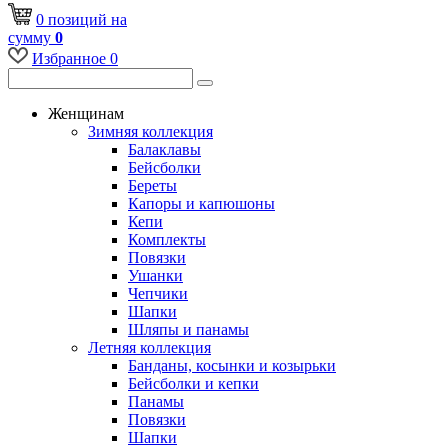
0
позиций
на
сумму
0
Избранное
0
Женщинам
Зимняя коллекция
Балаклавы
Бейсболки
Береты
Капоры и капюшоны
Кепи
Комплекты
Повязки
Ушанки
Чепчики
Шапки
Шляпы и панамы
Летняя коллекция
Банданы, косынки и козырьки
Бейсболки и кепки
Панамы
Повязки
Шапки