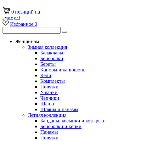
0
позиций
на
сумму
0
Избранное
0
Женщинам
Зимняя коллекция
Балаклавы
Бейсболки
Береты
Капоры и капюшоны
Кепи
Комплекты
Повязки
Ушанки
Чепчики
Шапки
Шляпы и панамы
Летняя коллекция
Банданы, косынки и козырьки
Бейсболки и кепки
Панамы
Повязки