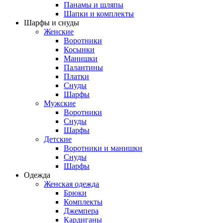
Панамы и шляпы
Шапки и комплекты
Шарфы и снуды
Женские
Воротники
Косынки
Манишки
Палантины
Платки
Снуды
Шарфы
Мужские
Воротники
Снуды
Шарфы
Детские
Воротники и манишки
Снуды
Шарфы
Одежда
Женская одежда
Брюки
Комплекты
Джемпера
Кардиганы