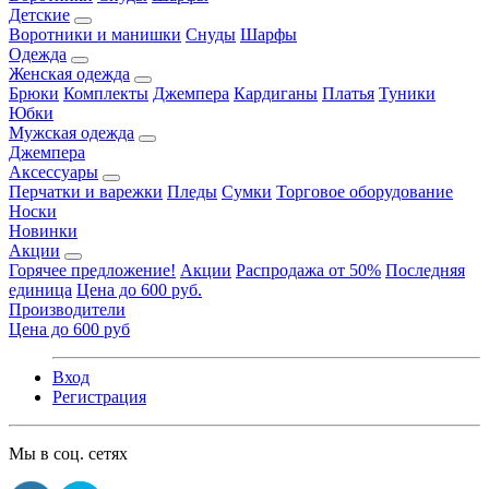
Детские
Воротники и манишки
Снуды
Шарфы
Одежда
Женская одежда
Брюки
Комплекты
Джемпера
Кардиганы
Платья
Туники
Юбки
Мужская одежда
Джемпера
Аксессуары
Перчатки и варежки
Пледы
Сумки
Торговое оборудование
Носки
Новинки
Акции
Горячее предложение!
Акции
Распродажа от 50%
Последняя
единица
Цена до 600 руб.
Производители
Цена до 600 руб
Вход
Регистрация
Мы в соц. сетях