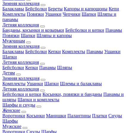
Зимняя коллекция
Балаклавы
Бейсболки
Береты
Капоры и капюшоны
Кепи
Комплекты
Повязки
Ушанки
Чепчики
Шапки
Шляпы и
панамы
Летняя коллекция
Банданы, косынки и козырьки
Бейсболки и кепки
Панамы
Повязки
Шапки
Шляпы и капоры
Мужчинам
Зимняя коллекция
Балаклавы
Бейсболки
Кепки
Комплекты
Панамы
Ушанки
Шапки
Летняя коллекция
Бейсболки
Кепки
Панамы
Шляпы
Детям
Зимняя коллекция
Комплекты
Ушанки
Шапки
Шлемы и балаклавы
Летняя коллекция
Бейсболки и кепки
Косынки, повязки и банданы
Панамы и
шляпы
Шапки и комплекты
Шарфы и снуды
Женские
Воротники
Косынки
Манишки
Палантины
Платки
Снуды
Шарфы
Мужские
Воротники
Снуды
Шарфы