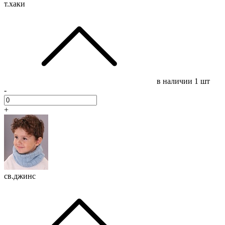
т.хаки
в наличии
1 шт
-
+
св.джинс