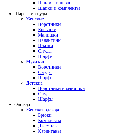
Панамы и шляпы
Шапки и комплекты
Шарфы и снуды
Женские
Воротники
Косынки
Манишки
Палантины
Платки
Снуды
Шарфы
Мужские
Воротники
Снуды
Шарфы
Детские
Воротники и манишки
Снуды
Шарфы
Одежда
Женская одежда
Брюки
Комплекты
Джемпера
Кардиганы