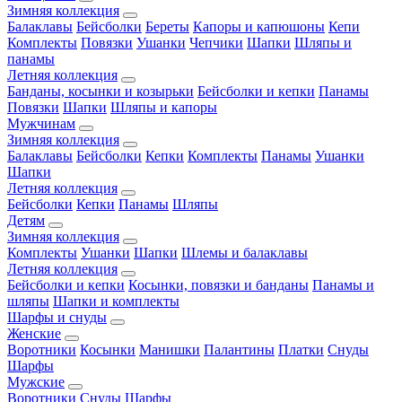
Зимняя коллекция
Балаклавы
Бейсболки
Береты
Капоры и капюшоны
Кепи
Комплекты
Повязки
Ушанки
Чепчики
Шапки
Шляпы и
панамы
Летняя коллекция
Банданы, косынки и козырьки
Бейсболки и кепки
Панамы
Повязки
Шапки
Шляпы и капоры
Мужчинам
Зимняя коллекция
Балаклавы
Бейсболки
Кепки
Комплекты
Панамы
Ушанки
Шапки
Летняя коллекция
Бейсболки
Кепки
Панамы
Шляпы
Детям
Зимняя коллекция
Комплекты
Ушанки
Шапки
Шлемы и балаклавы
Летняя коллекция
Бейсболки и кепки
Косынки, повязки и банданы
Панамы и
шляпы
Шапки и комплекты
Шарфы и снуды
Женские
Воротники
Косынки
Манишки
Палантины
Платки
Снуды
Шарфы
Мужские
Воротники
Снуды
Шарфы