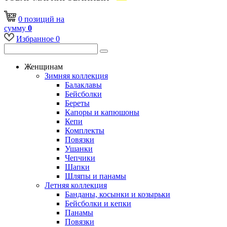
0
позиций
на
сумму
0
Избранное
0
Женщинам
Зимняя коллекция
Балаклавы
Бейсболки
Береты
Капоры и капюшоны
Кепи
Комплекты
Повязки
Ушанки
Чепчики
Шапки
Шляпы и панамы
Летняя коллекция
Банданы, косынки и козырьки
Бейсболки и кепки
Панамы
Повязки