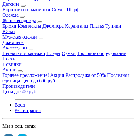
Детские
Воротники и манишки
Снуды
Шарфы
Одежда
Женская одежда
Брюки
Комплекты
Джемпера
Кардиганы
Платья
Туники
Юбки
Мужская одежда
Джемпера
Аксессуары
Перчатки и варежки
Пледы
Сумки
Торговое оборудование
Носки
Новинки
Акции
Горячее предложение!
Акции
Распродажа от 50%
Последняя
единица
Цена до 600 руб.
Производители
Цена до 600 руб
Вход
Регистрация
Мы в соц. сетях