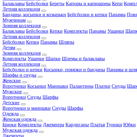
Балаклавы
Бейсболки
Береты
Капоры и капюшоны
Кепи
Комп
Летняя коллекция
Банданы, косынки и козырьки
Бейсболки и кепки
Панамы
Пов
Мужчинам
Зимняя коллекция
Балаклавы
Бейсболки
Кепки
Комплекты
Панамы
Ушанки
Шап
Летняя коллекция
Бейсболки
Кепки
Панамы
Шляпы
Детям
Зимняя коллекция
Комплекты
Ушанки
Шапки
Шлемы и балаклавы
Летняя коллекция
Бейсболки и кепки
Косынки, повязки и банданы
Панамы и шл
Шарфы и снуды
Женские
Воротники
Косынки
Манишки
Палантины
Платки
Снуды
Шар
Мужские
Воротники
Снуды
Шарфы
Детские
Воротники и манишки
Снуды
Шарфы
Одежда
Женская одежда
Брюки
Комплекты
Джемпера
Кардиганы
Платья
Туники
Юбки
Мужская одежда
Джемпера