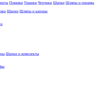
лекты
Повязки
Ушанки
Чепчики
Шапки
Шляпы и панамы
язки
Шапки
Шляпы и капоры
ки
япы
Шапки и комплекты
фы