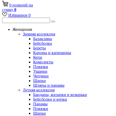
0
позиций
на
сумму
0
Избранное
0
Женщинам
Зимняя коллекция
Балаклавы
Бейсболки
Береты
Капоры и капюшоны
Кепи
Комплекты
Повязки
Ушанки
Чепчики
Шапки
Шляпы и панамы
Летняя коллекция
Банданы, косынки и козырьки
Бейсболки и кепки
Панамы
Повязки
Шапки