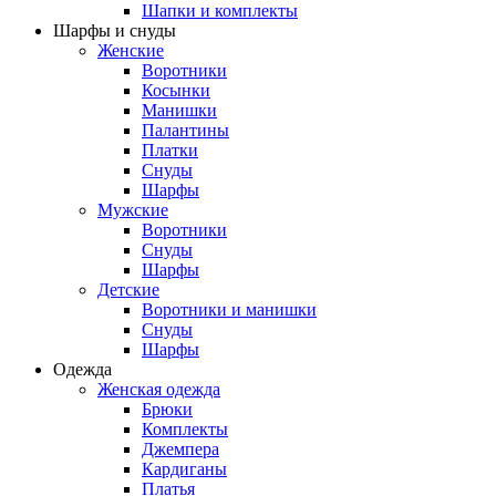
Шапки и комплекты
Шарфы и снуды
Женские
Воротники
Косынки
Манишки
Палантины
Платки
Снуды
Шарфы
Мужские
Воротники
Снуды
Шарфы
Детские
Воротники и манишки
Снуды
Шарфы
Одежда
Женская одежда
Брюки
Комплекты
Джемпера
Кардиганы
Платья