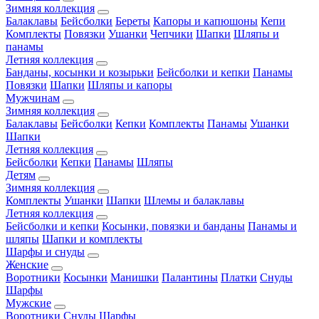
Зимняя коллекция
Балаклавы
Бейсболки
Береты
Капоры и капюшоны
Кепи
Комплекты
Повязки
Ушанки
Чепчики
Шапки
Шляпы и
панамы
Летняя коллекция
Банданы, косынки и козырьки
Бейсболки и кепки
Панамы
Повязки
Шапки
Шляпы и капоры
Мужчинам
Зимняя коллекция
Балаклавы
Бейсболки
Кепки
Комплекты
Панамы
Ушанки
Шапки
Летняя коллекция
Бейсболки
Кепки
Панамы
Шляпы
Детям
Зимняя коллекция
Комплекты
Ушанки
Шапки
Шлемы и балаклавы
Летняя коллекция
Бейсболки и кепки
Косынки, повязки и банданы
Панамы и
шляпы
Шапки и комплекты
Шарфы и снуды
Женские
Воротники
Косынки
Манишки
Палантины
Платки
Снуды
Шарфы
Мужские
Воротники
Снуды
Шарфы