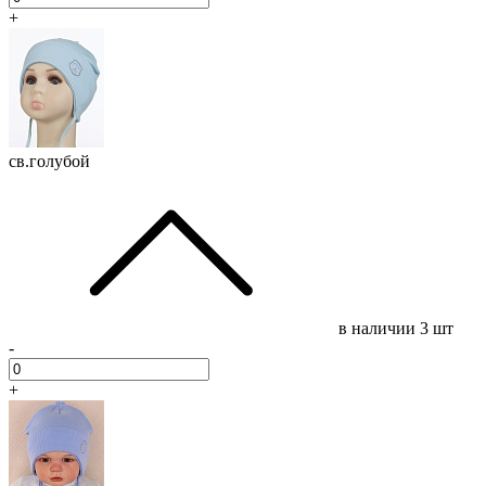
+
св.голубой
в наличии
3 шт
-
+