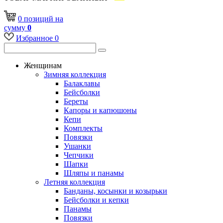
0
позиций
на
сумму
0
Избранное
0
Женщинам
Зимняя коллекция
Балаклавы
Бейсболки
Береты
Капоры и капюшоны
Кепи
Комплекты
Повязки
Ушанки
Чепчики
Шапки
Шляпы и панамы
Летняя коллекция
Банданы, косынки и козырьки
Бейсболки и кепки
Панамы
Повязки