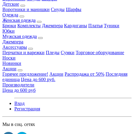
Детские
Воротники и манишки
Снуды
Шарфы
Одежда
Женская одежда
Брюки
Комплекты
Джемпера
Кардиганы
Платья
Туники
Юбки
Мужская одежда
Джемпера
Аксессуары
Перчатки и варежки
Пледы
Сумки
Торговое оборудование
Носки
Новинки
Акции
Горячее предложение!
Акции
Распродажа от 50%
Последняя
единица
Цена до 600 руб.
Производители
Цена до 600 руб
Вход
Регистрация
Мы в соц. сетях