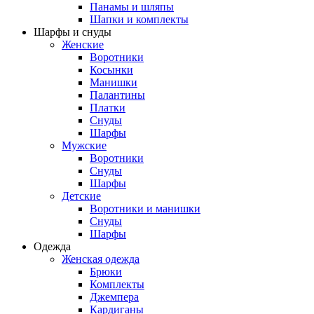
Панамы и шляпы
Шапки и комплекты
Шарфы и снуды
Женские
Воротники
Косынки
Манишки
Палантины
Платки
Снуды
Шарфы
Мужские
Воротники
Снуды
Шарфы
Детские
Воротники и манишки
Снуды
Шарфы
Одежда
Женская одежда
Брюки
Комплекты
Джемпера
Кардиганы