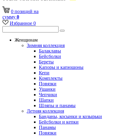
0
позиций
на
сумму
0
Избранное
0
Женщинам
Зимняя коллекция
Балаклавы
Бейсболки
Береты
Капоры и капюшоны
Кепи
Комплекты
Повязки
Ушанки
Чепчики
Шапки
Шляпы и панамы
Летняя коллекция
Банданы, косынки и козырьки
Бейсболки и кепки
Панамы
Повязки