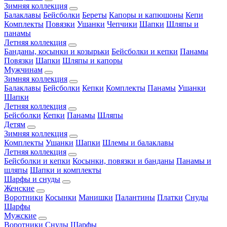
Зимняя коллекция
Балаклавы
Бейсболки
Береты
Капоры и капюшоны
Кепи
Комплекты
Повязки
Ушанки
Чепчики
Шапки
Шляпы и
панамы
Летняя коллекция
Банданы, косынки и козырьки
Бейсболки и кепки
Панамы
Повязки
Шапки
Шляпы и капоры
Мужчинам
Зимняя коллекция
Балаклавы
Бейсболки
Кепки
Комплекты
Панамы
Ушанки
Шапки
Летняя коллекция
Бейсболки
Кепки
Панамы
Шляпы
Детям
Зимняя коллекция
Комплекты
Ушанки
Шапки
Шлемы и балаклавы
Летняя коллекция
Бейсболки и кепки
Косынки, повязки и банданы
Панамы и
шляпы
Шапки и комплекты
Шарфы и снуды
Женские
Воротники
Косынки
Манишки
Палантины
Платки
Снуды
Шарфы
Мужские
Воротники
Снуды
Шарфы