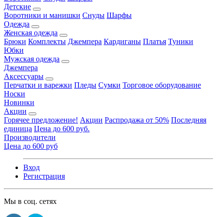
Детские
Воротники и манишки
Снуды
Шарфы
Одежда
Женская одежда
Брюки
Комплекты
Джемпера
Кардиганы
Платья
Туники
Юбки
Мужская одежда
Джемпера
Аксессуары
Перчатки и варежки
Пледы
Сумки
Торговое оборудование
Носки
Новинки
Акции
Горячее предложение!
Акции
Распродажа от 50%
Последняя
единица
Цена до 600 руб.
Производители
Цена до 600 руб
Вход
Регистрация
Мы в соц. сетях