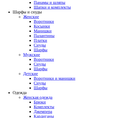
Панамы и шляпы
Шапки и комплекты
Шарфы и снуды
Женские
Воротники
Косынки
Манишки
Палантины
Платки
Снуды
Шарфы
Мужские
Воротники
Снуды
Шарфы
Детские
Воротники и манишки
Снуды
Шарфы
Одежда
Женская одежда
Брюки
Комплекты
Джемпера
Кардиганы