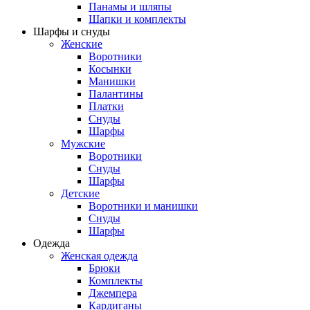
Панамы и шляпы
Шапки и комплекты
Шарфы и снуды
Женские
Воротники
Косынки
Манишки
Палантины
Платки
Снуды
Шарфы
Мужские
Воротники
Снуды
Шарфы
Детские
Воротники и манишки
Снуды
Шарфы
Одежда
Женская одежда
Брюки
Комплекты
Джемпера
Кардиганы