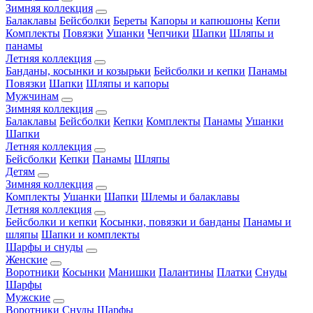
Зимняя коллекция
Балаклавы
Бейсболки
Береты
Капоры и капюшоны
Кепи
Комплекты
Повязки
Ушанки
Чепчики
Шапки
Шляпы и
панамы
Летняя коллекция
Банданы, косынки и козырьки
Бейсболки и кепки
Панамы
Повязки
Шапки
Шляпы и капоры
Мужчинам
Зимняя коллекция
Балаклавы
Бейсболки
Кепки
Комплекты
Панамы
Ушанки
Шапки
Летняя коллекция
Бейсболки
Кепки
Панамы
Шляпы
Детям
Зимняя коллекция
Комплекты
Ушанки
Шапки
Шлемы и балаклавы
Летняя коллекция
Бейсболки и кепки
Косынки, повязки и банданы
Панамы и
шляпы
Шапки и комплекты
Шарфы и снуды
Женские
Воротники
Косынки
Манишки
Палантины
Платки
Снуды
Шарфы
Мужские
Воротники
Снуды
Шарфы