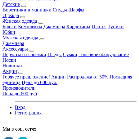
Детские
Воротники и манишки
Снуды
Шарфы
Одежда
Женская одежда
Брюки
Комплекты
Джемпера
Кардиганы
Платья
Туники
Юбки
Мужская одежда
Джемпера
Аксессуары
Перчатки и варежки
Пледы
Сумки
Торговое оборудование
Носки
Новинки
Акции
Горячее предложение!
Акции
Распродажа от 50%
Последняя
единица
Цена до 600 руб.
Производители
Цена до 600 руб
Вход
Регистрация
Мы в соц. сетях