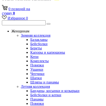
0
позиций
на
сумму
0
Избранное
0
Женщинам
Зимняя коллекция
Балаклавы
Бейсболки
Береты
Капоры и капюшоны
Кепи
Комплекты
Повязки
Ушанки
Чепчики
Шапки
Шляпы и панамы
Летняя коллекция
Банданы, косынки и козырьки
Бейсболки и кепки
Панамы
Повязки