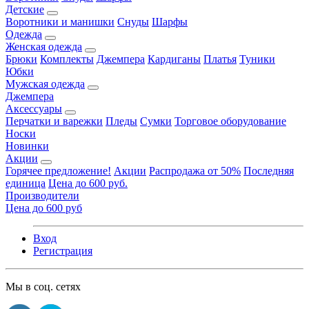
Детские
Воротники и манишки
Снуды
Шарфы
Одежда
Женская одежда
Брюки
Комплекты
Джемпера
Кардиганы
Платья
Туники
Юбки
Мужская одежда
Джемпера
Аксессуары
Перчатки и варежки
Пледы
Сумки
Торговое оборудование
Носки
Новинки
Акции
Горячее предложение!
Акции
Распродажа от 50%
Последняя
единица
Цена до 600 руб.
Производители
Цена до 600 руб
Вход
Регистрация
Мы в соц. сетях