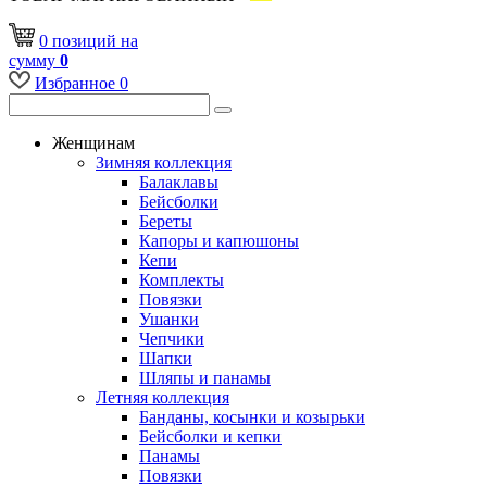
0
позиций
на
сумму
0
Избранное
0
Женщинам
Зимняя коллекция
Балаклавы
Бейсболки
Береты
Капоры и капюшоны
Кепи
Комплекты
Повязки
Ушанки
Чепчики
Шапки
Шляпы и панамы
Летняя коллекция
Банданы, косынки и козырьки
Бейсболки и кепки
Панамы
Повязки