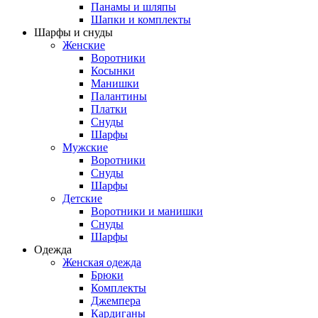
Панамы и шляпы
Шапки и комплекты
Шарфы и снуды
Женские
Воротники
Косынки
Манишки
Палантины
Платки
Снуды
Шарфы
Мужские
Воротники
Снуды
Шарфы
Детские
Воротники и манишки
Снуды
Шарфы
Одежда
Женская одежда
Брюки
Комплекты
Джемпера
Кардиганы