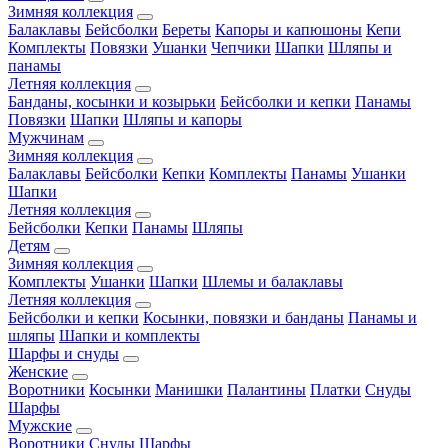
Зимняя коллекция
Балаклавы
Бейсболки
Береты
Капоры и капюшоны
Кепи
Комплекты
Повязки
Ушанки
Чепчики
Шапки
Шляпы и
панамы
Летняя коллекция
Банданы, косынки и козырьки
Бейсболки и кепки
Панамы
Повязки
Шапки
Шляпы и капоры
Мужчинам
Зимняя коллекция
Балаклавы
Бейсболки
Кепки
Комплекты
Панамы
Ушанки
Шапки
Летняя коллекция
Бейсболки
Кепки
Панамы
Шляпы
Детям
Зимняя коллекция
Комплекты
Ушанки
Шапки
Шлемы и балаклавы
Летняя коллекция
Бейсболки и кепки
Косынки, повязки и банданы
Панамы и
шляпы
Шапки и комплекты
Шарфы и снуды
Женские
Воротники
Косынки
Манишки
Палантины
Платки
Снуды
Шарфы
Мужские
Воротники
Снуды
Шарфы