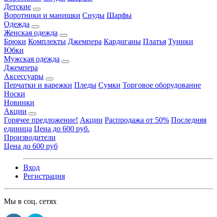
Детские
Воротники и манишки
Снуды
Шарфы
Одежда
Женская одежда
Брюки
Комплекты
Джемпера
Кардиганы
Платья
Туники
Юбки
Мужская одежда
Джемпера
Аксессуары
Перчатки и варежки
Пледы
Сумки
Торговое оборудование
Носки
Новинки
Акции
Горячее предложение!
Акции
Распродажа от 50%
Последняя
единица
Цена до 600 руб.
Производители
Цена до 600 руб
Вход
Регистрация
Мы в соц. сетях