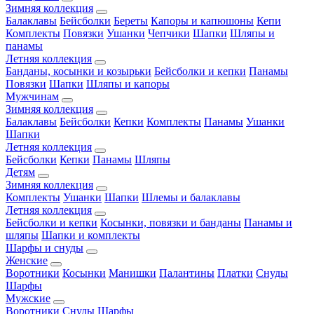
Зимняя коллекция
Балаклавы
Бейсболки
Береты
Капоры и капюшоны
Кепи
Комплекты
Повязки
Ушанки
Чепчики
Шапки
Шляпы и
панамы
Летняя коллекция
Банданы, косынки и козырьки
Бейсболки и кепки
Панамы
Повязки
Шапки
Шляпы и капоры
Мужчинам
Зимняя коллекция
Балаклавы
Бейсболки
Кепки
Комплекты
Панамы
Ушанки
Шапки
Летняя коллекция
Бейсболки
Кепки
Панамы
Шляпы
Детям
Зимняя коллекция
Комплекты
Ушанки
Шапки
Шлемы и балаклавы
Летняя коллекция
Бейсболки и кепки
Косынки, повязки и банданы
Панамы и
шляпы
Шапки и комплекты
Шарфы и снуды
Женские
Воротники
Косынки
Манишки
Палантины
Платки
Снуды
Шарфы
Мужские
Воротники
Снуды
Шарфы