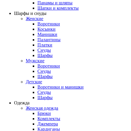
Панамы и шляпы
Шапки и комплекты
Шарфы и снуды
Женские
Воротники
Косынки
Манишки
Палантины
Платки
Снуды
Шарфы
Мужские
Воротники
Снуды
Шарфы
Детские
Воротники и манишки
Снуды
Шарфы
Одежда
Женская одежда
Брюки
Комплекты
Джемпера
Кардиганы