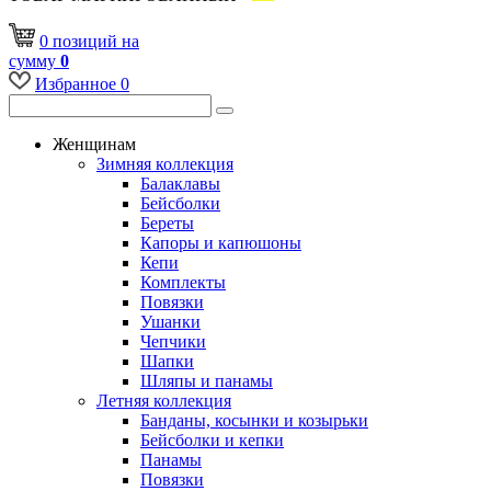
0
позиций
на
сумму
0
Избранное
0
Женщинам
Зимняя коллекция
Балаклавы
Бейсболки
Береты
Капоры и капюшоны
Кепи
Комплекты
Повязки
Ушанки
Чепчики
Шапки
Шляпы и панамы
Летняя коллекция
Банданы, косынки и козырьки
Бейсболки и кепки
Панамы
Повязки