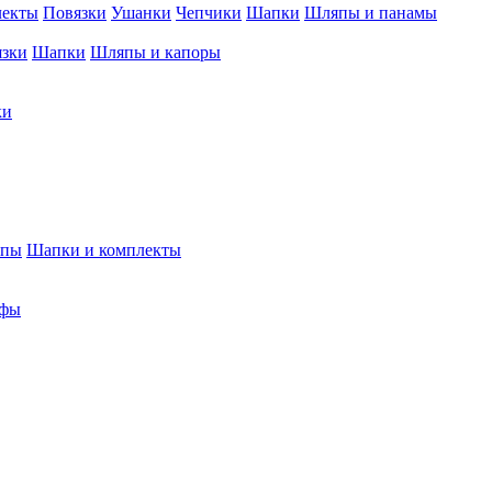
лекты
Повязки
Ушанки
Чепчики
Шапки
Шляпы и панамы
язки
Шапки
Шляпы и капоры
ки
япы
Шапки и комплекты
фы