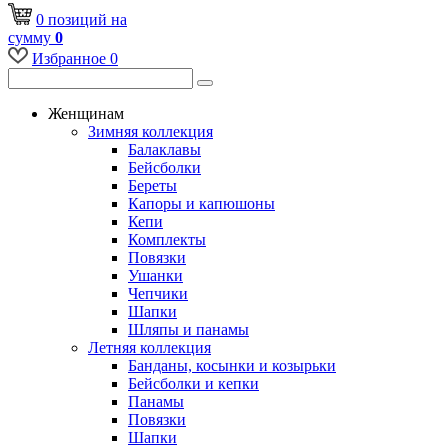
0
позиций
на
сумму
0
Избранное
0
Женщинам
Зимняя коллекция
Балаклавы
Бейсболки
Береты
Капоры и капюшоны
Кепи
Комплекты
Повязки
Ушанки
Чепчики
Шапки
Шляпы и панамы
Летняя коллекция
Банданы, косынки и козырьки
Бейсболки и кепки
Панамы
Повязки
Шапки