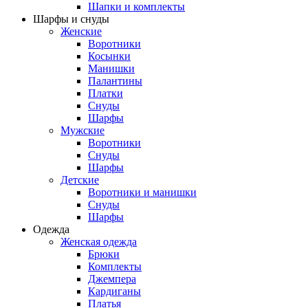
Шапки и комплекты
Шарфы и снуды
Женские
Воротники
Косынки
Манишки
Палантины
Платки
Снуды
Шарфы
Мужские
Воротники
Снуды
Шарфы
Детские
Воротники и манишки
Снуды
Шарфы
Одежда
Женская одежда
Брюки
Комплекты
Джемпера
Кардиганы
Платья