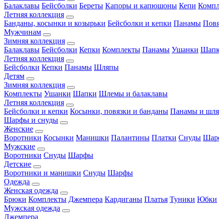
Балаклавы
Бейсболки
Береты
Капоры и капюшоны
Кепи
Комп
Летняя коллекция
Банданы, косынки и козырьки
Бейсболки и кепки
Панамы
Пов
Мужчинам
Зимняя коллекция
Балаклавы
Бейсболки
Кепки
Комплекты
Панамы
Ушанки
Шап
Летняя коллекция
Бейсболки
Кепки
Панамы
Шляпы
Детям
Зимняя коллекция
Комплекты
Ушанки
Шапки
Шлемы и балаклавы
Летняя коллекция
Бейсболки и кепки
Косынки, повязки и банданы
Панамы и шл
Шарфы и снуды
Женские
Воротники
Косынки
Манишки
Палантины
Платки
Снуды
Шар
Мужские
Воротники
Снуды
Шарфы
Детские
Воротники и манишки
Снуды
Шарфы
Одежда
Женская одежда
Брюки
Комплекты
Джемпера
Кардиганы
Платья
Туники
Юбки
Мужская одежда
Джемпера