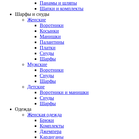
Панамы и шляпы
Шапки и комплекты
Шарфы и снуды
Женские
Воротники
Косынки
Манишки
Палантины
Платки
Снуды
Шарфы
Мужские
Воротники
Снуды
Шарфы
Детские
Воротники и манишки
Снуды
Шарфы
Одежда
Женская одежда
Брюки
Комплекты
Джемпера
Кардиганы