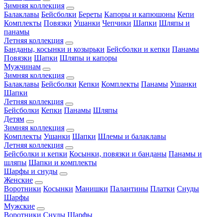
Зимняя коллекция
Балаклавы
Бейсболки
Береты
Капоры и капюшоны
Кепи
Комплекты
Повязки
Ушанки
Чепчики
Шапки
Шляпы и
панамы
Летняя коллекция
Банданы, косынки и козырьки
Бейсболки и кепки
Панамы
Повязки
Шапки
Шляпы и капоры
Мужчинам
Зимняя коллекция
Балаклавы
Бейсболки
Кепки
Комплекты
Панамы
Ушанки
Шапки
Летняя коллекция
Бейсболки
Кепки
Панамы
Шляпы
Детям
Зимняя коллекция
Комплекты
Ушанки
Шапки
Шлемы и балаклавы
Летняя коллекция
Бейсболки и кепки
Косынки, повязки и банданы
Панамы и
шляпы
Шапки и комплекты
Шарфы и снуды
Женские
Воротники
Косынки
Манишки
Палантины
Платки
Снуды
Шарфы
Мужские
Воротники
Снуды
Шарфы