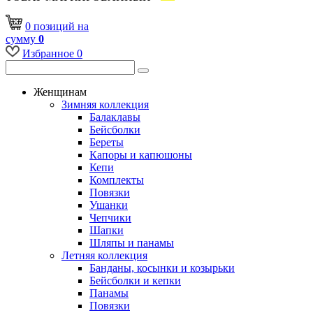
0
позиций
на
сумму
0
Избранное
0
Женщинам
Зимняя коллекция
Балаклавы
Бейсболки
Береты
Капоры и капюшоны
Кепи
Комплекты
Повязки
Ушанки
Чепчики
Шапки
Шляпы и панамы
Летняя коллекция
Банданы, косынки и козырьки
Бейсболки и кепки
Панамы
Повязки