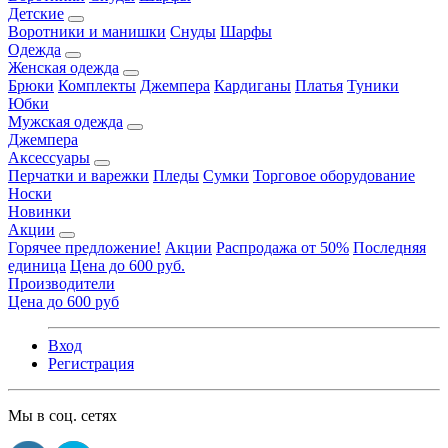
Детские
Воротники и манишки
Снуды
Шарфы
Одежда
Женская одежда
Брюки
Комплекты
Джемпера
Кардиганы
Платья
Туники
Юбки
Мужская одежда
Джемпера
Аксессуары
Перчатки и варежки
Пледы
Сумки
Торговое оборудование
Носки
Новинки
Акции
Горячее предложение!
Акции
Распродажа от 50%
Последняя
единица
Цена до 600 руб.
Производители
Цена до 600 руб
Вход
Регистрация
Мы в соц. сетях