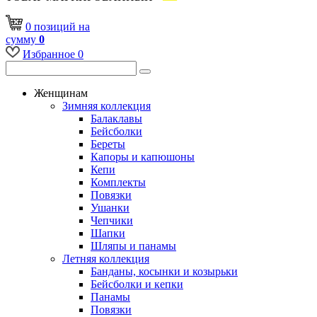
0
позиций
на
сумму
0
Избранное
0
Женщинам
Зимняя коллекция
Балаклавы
Бейсболки
Береты
Капоры и капюшоны
Кепи
Комплекты
Повязки
Ушанки
Чепчики
Шапки
Шляпы и панамы
Летняя коллекция
Банданы, косынки и козырьки
Бейсболки и кепки
Панамы
Повязки