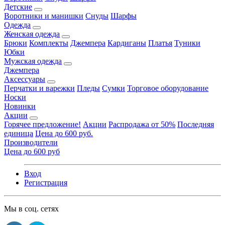
Детские
Воротники и манишки
Снуды
Шарфы
Одежда
Женская одежда
Брюки
Комплекты
Джемпера
Кардиганы
Платья
Туники
Юбки
Мужская одежда
Джемпера
Аксессуары
Перчатки и варежки
Пледы
Сумки
Торговое оборудование
Носки
Новинки
Акции
Горячее предложение!
Акции
Распродажа от 50%
Последняя
единица
Цена до 600 руб.
Производители
Цена до 600 руб
Вход
Регистрация
Мы в соц. сетях