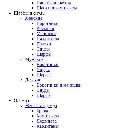
Панамы и шляпы
Шапки и комплекты
Шарфы и снуды
Женские
Воротники
Косынки
Манишки
Палантины
Платки
Снуды
Шарфы
Мужские
Воротники
Снуды
Шарфы
Детские
Воротники и манишки
Снуды
Шарфы
Одежда
Женская одежда
Брюки
Комплекты
Джемпера
Кардиганы