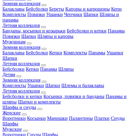
Зимняя коллекция
Балаклавы
Бейсболки
Береты
Капоры и капюшоны
Кепи
Комплекты
Повязки
Ушанки
Чепчики
Шапки
Шляпы и
панамы
Летняя коллекция
Банданы, косынки и козырьки
Бейсболки и кепки
Панамы
Повязки
Шапки
Шляпы и капоры
Мужчинам
Зимняя коллекция
Балаклавы
Бейсболки
Кепки
Комплекты
Панамы
Ушанки
Шапки
Летняя коллекция
Бейсболки
Кепки
Панамы
Шляпы
Детям
Зимняя коллекция
Комплекты
Ушанки
Шапки
Шлемы и балаклавы
Летняя коллекция
Бейсболки и кепки
Косынки, повязки и банданы
Панамы и
шляпы
Шапки и комплекты
Шарфы и снуды
Женские
Воротники
Косынки
Манишки
Палантины
Платки
Снуды
Шарфы
Мужские
Воротники
Снуды
Шарфы