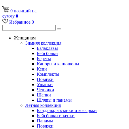
0
позиций
на
сумму
0
Избранное
0
Женщинам
Зимняя коллекция
Балаклавы
Бейсболки
Береты
Капоры и капюшоны
Кепи
Комплекты
Повязки
Ушанки
Чепчики
Шапки
Шляпы и панамы
Летняя коллекция
Банданы, косынки и козырьки
Бейсболки и кепки
Панамы
Повязки