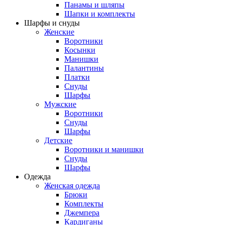
Панамы и шляпы
Шапки и комплекты
Шарфы и снуды
Женские
Воротники
Косынки
Манишки
Палантины
Платки
Снуды
Шарфы
Мужские
Воротники
Снуды
Шарфы
Детские
Воротники и манишки
Снуды
Шарфы
Одежда
Женская одежда
Брюки
Комплекты
Джемпера
Кардиганы