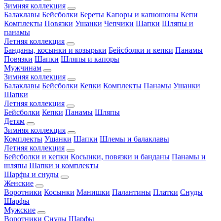
Зимняя коллекция
Балаклавы
Бейсболки
Береты
Капоры и капюшоны
Кепи
Комплекты
Повязки
Ушанки
Чепчики
Шапки
Шляпы и
панамы
Летняя коллекция
Банданы, косынки и козырьки
Бейсболки и кепки
Панамы
Повязки
Шапки
Шляпы и капоры
Мужчинам
Зимняя коллекция
Балаклавы
Бейсболки
Кепки
Комплекты
Панамы
Ушанки
Шапки
Летняя коллекция
Бейсболки
Кепки
Панамы
Шляпы
Детям
Зимняя коллекция
Комплекты
Ушанки
Шапки
Шлемы и балаклавы
Летняя коллекция
Бейсболки и кепки
Косынки, повязки и банданы
Панамы и
шляпы
Шапки и комплекты
Шарфы и снуды
Женские
Воротники
Косынки
Манишки
Палантины
Платки
Снуды
Шарфы
Мужские
Воротники
Снуды
Шарфы