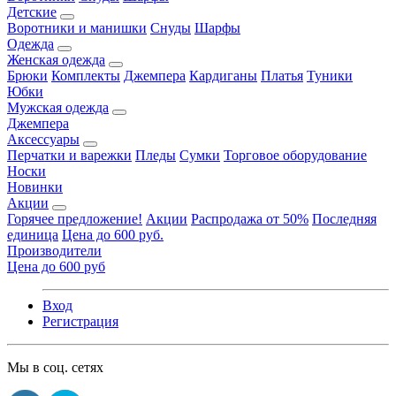
Детские
Воротники и манишки
Снуды
Шарфы
Одежда
Женская одежда
Брюки
Комплекты
Джемпера
Кардиганы
Платья
Туники
Юбки
Мужская одежда
Джемпера
Аксессуары
Перчатки и варежки
Пледы
Сумки
Торговое оборудование
Носки
Новинки
Акции
Горячее предложение!
Акции
Распродажа от 50%
Последняя
единица
Цена до 600 руб.
Производители
Цена до 600 руб
Вход
Регистрация
Мы в соц. сетях