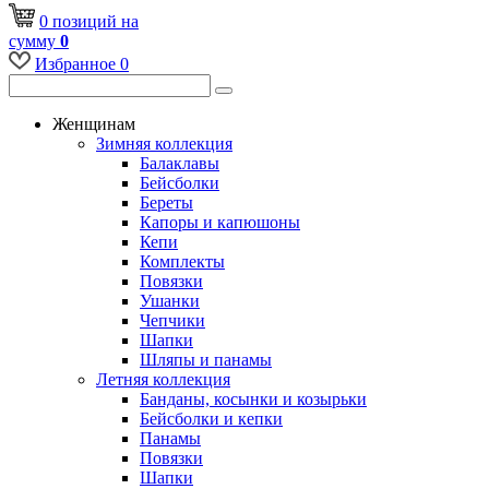
0
позиций
на
сумму
0
Избранное
0
Женщинам
Зимняя коллекция
Балаклавы
Бейсболки
Береты
Капоры и капюшоны
Кепи
Комплекты
Повязки
Ушанки
Чепчики
Шапки
Шляпы и панамы
Летняя коллекция
Банданы, косынки и козырьки
Бейсболки и кепки
Панамы
Повязки
Шапки