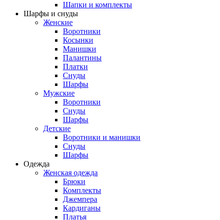
Шапки и комплекты
Шарфы и снуды
Женские
Воротники
Косынки
Манишки
Палантины
Платки
Снуды
Шарфы
Мужские
Воротники
Снуды
Шарфы
Детские
Воротники и манишки
Снуды
Шарфы
Одежда
Женская одежда
Брюки
Комплекты
Джемпера
Кардиганы
Платья