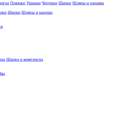
лекты
Повязки
Ушанки
Чепчики
Шапки
Шляпы и панамы
язки
Шапки
Шляпы и капоры
ки
япы
Шапки и комплекты
фы