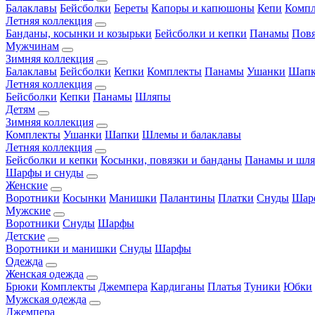
Балаклавы
Бейсболки
Береты
Капоры и капюшоны
Кепи
Комп
Летняя коллекция
Банданы, косынки и козырьки
Бейсболки и кепки
Панамы
Пов
Мужчинам
Зимняя коллекция
Балаклавы
Бейсболки
Кепки
Комплекты
Панамы
Ушанки
Шап
Летняя коллекция
Бейсболки
Кепки
Панамы
Шляпы
Детям
Зимняя коллекция
Комплекты
Ушанки
Шапки
Шлемы и балаклавы
Летняя коллекция
Бейсболки и кепки
Косынки, повязки и банданы
Панамы и шл
Шарфы и снуды
Женские
Воротники
Косынки
Манишки
Палантины
Платки
Снуды
Шар
Мужские
Воротники
Снуды
Шарфы
Детские
Воротники и манишки
Снуды
Шарфы
Одежда
Женская одежда
Брюки
Комплекты
Джемпера
Кардиганы
Платья
Туники
Юбки
Мужская одежда
Джемпера