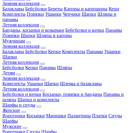
Зимняя коллекция
Балаклавы
Бейсболки
Береты
Капоры и капюшоны
Кепи
Комплекты
Повязки
Ушанки
Чепчики
Шапки
Шляпы и
панамы
Летняя коллекция
Банданы, косынки и козырьки
Бейсболки и кепки
Панамы
Повязки
Шапки
Шляпы и капоры
Мужчинам
Зимняя коллекция
Балаклавы
Бейсболки
Кепки
Комплекты
Панамы
Ушанки
Шапки
Летняя коллекция
Бейсболки
Кепки
Панамы
Шляпы
Детям
Зимняя коллекция
Комплекты
Ушанки
Шапки
Шлемы и балаклавы
Летняя коллекция
Бейсболки и кепки
Косынки, повязки и банданы
Панамы и
шляпы
Шапки и комплекты
Шарфы и снуды
Женские
Воротники
Косынки
Манишки
Палантины
Платки
Снуды
Шарфы
Мужские
Воротники
Снуды
Шарфы