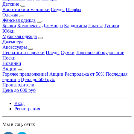
Детские
Воротники и манишки
Снуды
Шарфы
Одежда
Женская одежда
Брюки
Комплекты
Джемпера
Кардиганы
Платья
Туники
Юбки
Мужская одежда
Джемпера
Аксессуары
Перчатки и варежки
Пледы
Сумки
Торговое оборудование
Носки
Новинки
Акции
Горячее предложение!
Акции
Распродажа от 50%
Последняя
единица
Цена до 600 руб.
Производители
Цена до 600 руб
Вход
Регистрация
Мы в соц. сетях