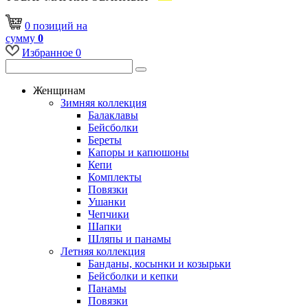
0
позиций
на
сумму
0
Избранное
0
Женщинам
Зимняя коллекция
Балаклавы
Бейсболки
Береты
Капоры и капюшоны
Кепи
Комплекты
Повязки
Ушанки
Чепчики
Шапки
Шляпы и панамы
Летняя коллекция
Банданы, косынки и козырьки
Бейсболки и кепки
Панамы
Повязки