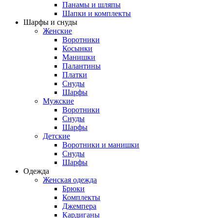
Панамы и шляпы
Шапки и комплекты
Шарфы и снуды
Женские
Воротники
Косынки
Манишки
Палантины
Платки
Снуды
Шарфы
Мужские
Воротники
Снуды
Шарфы
Детские
Воротники и манишки
Снуды
Шарфы
Одежда
Женская одежда
Брюки
Комплекты
Джемпера
Кардиганы