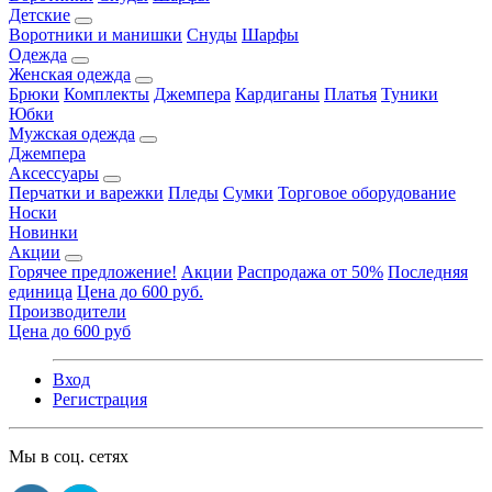
Детские
Воротники и манишки
Снуды
Шарфы
Одежда
Женская одежда
Брюки
Комплекты
Джемпера
Кардиганы
Платья
Туники
Юбки
Мужская одежда
Джемпера
Аксессуары
Перчатки и варежки
Пледы
Сумки
Торговое оборудование
Носки
Новинки
Акции
Горячее предложение!
Акции
Распродажа от 50%
Последняя
единица
Цена до 600 руб.
Производители
Цена до 600 руб
Вход
Регистрация
Мы в соц. сетях