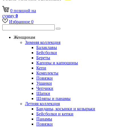
0
позиций
на
сумму
0
Избранное
0
Женщинам
Зимняя коллекция
Балаклавы
Бейсболки
Береты
Капоры и капюшоны
Кепи
Комплекты
Повязки
Ушанки
Чепчики
Шапки
Шляпы и панамы
Летняя коллекция
Банданы, косынки и козырьки
Бейсболки и кепки
Панамы
Повязки