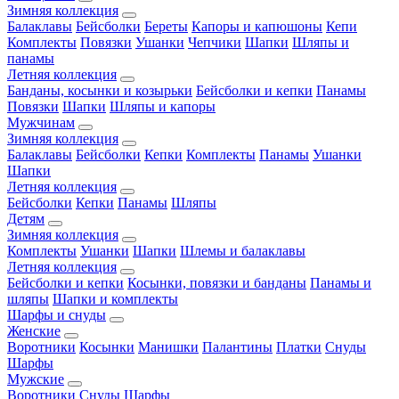
Зимняя коллекция
Балаклавы
Бейсболки
Береты
Капоры и капюшоны
Кепи
Комплекты
Повязки
Ушанки
Чепчики
Шапки
Шляпы и
панамы
Летняя коллекция
Банданы, косынки и козырьки
Бейсболки и кепки
Панамы
Повязки
Шапки
Шляпы и капоры
Мужчинам
Зимняя коллекция
Балаклавы
Бейсболки
Кепки
Комплекты
Панамы
Ушанки
Шапки
Летняя коллекция
Бейсболки
Кепки
Панамы
Шляпы
Детям
Зимняя коллекция
Комплекты
Ушанки
Шапки
Шлемы и балаклавы
Летняя коллекция
Бейсболки и кепки
Косынки, повязки и банданы
Панамы и
шляпы
Шапки и комплекты
Шарфы и снуды
Женские
Воротники
Косынки
Манишки
Палантины
Платки
Снуды
Шарфы
Мужские
Воротники
Снуды
Шарфы