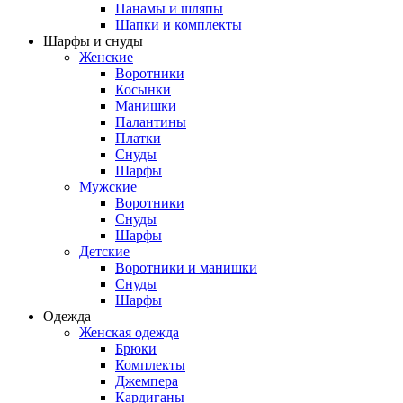
Панамы и шляпы
Шапки и комплекты
Шарфы и снуды
Женские
Воротники
Косынки
Манишки
Палантины
Платки
Снуды
Шарфы
Мужские
Воротники
Снуды
Шарфы
Детские
Воротники и манишки
Снуды
Шарфы
Одежда
Женская одежда
Брюки
Комплекты
Джемпера
Кардиганы