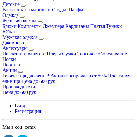
Детские
Воротники и манишки
Снуды
Шарфы
Одежда
Женская одежда
Брюки
Комплекты
Джемпера
Кардиганы
Платья
Туники
Юбки
Мужская одежда
Джемпера
Аксессуары
Перчатки и варежки
Пледы
Сумки
Торговое оборудование
Носки
Новинки
Акции
Горячее предложение!
Акции
Распродажа от 50%
Последняя
единица
Цена до 600 руб.
Производители
Цена до 600 руб
Вход
Регистрация
Мы в соц. сетях