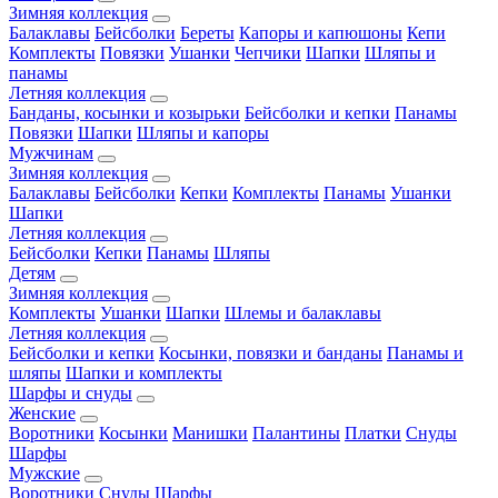
Зимняя коллекция
Балаклавы
Бейсболки
Береты
Капоры и капюшоны
Кепи
Комплекты
Повязки
Ушанки
Чепчики
Шапки
Шляпы и
панамы
Летняя коллекция
Банданы, косынки и козырьки
Бейсболки и кепки
Панамы
Повязки
Шапки
Шляпы и капоры
Мужчинам
Зимняя коллекция
Балаклавы
Бейсболки
Кепки
Комплекты
Панамы
Ушанки
Шапки
Летняя коллекция
Бейсболки
Кепки
Панамы
Шляпы
Детям
Зимняя коллекция
Комплекты
Ушанки
Шапки
Шлемы и балаклавы
Летняя коллекция
Бейсболки и кепки
Косынки, повязки и банданы
Панамы и
шляпы
Шапки и комплекты
Шарфы и снуды
Женские
Воротники
Косынки
Манишки
Палантины
Платки
Снуды
Шарфы
Мужские
Воротники
Снуды
Шарфы