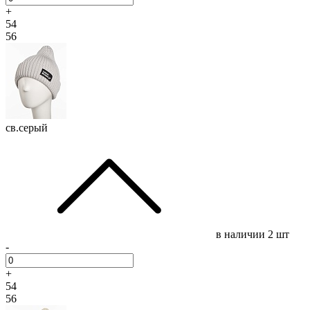
+
54
56
св.серый
в наличии
2 шт
-
+
54
56