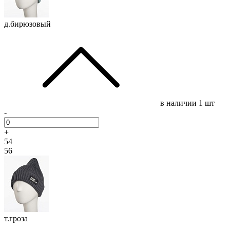
д.бирюзовый
в наличии
1 шт
-
+
54
56
т.гроза