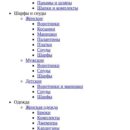
Панамы и шляпы
Шапки и комплекты
Шарфы и снуды
Женские
Воротники
Косынки
Манишки
Палантины
Платки
Снуды
Шарфы
Мужские
Воротники
Снуды
Шарфы
Детские
Воротники и манишки
Снуды
Шарфы
Одежда
Женская одежда
Брюки
Комплекты
Джемпера
Кардиганы