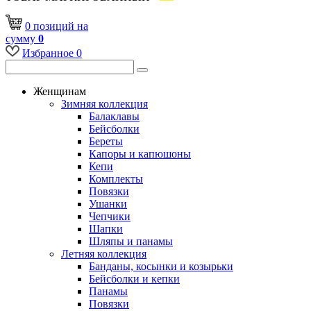
0
позиций
на
сумму
0
Избранное
0
Женщинам
Зимняя коллекция
Балаклавы
Бейсболки
Береты
Капоры и капюшоны
Кепи
Комплекты
Повязки
Ушанки
Чепчики
Шапки
Шляпы и панамы
Летняя коллекция
Банданы, косынки и козырьки
Бейсболки и кепки
Панамы
Повязки