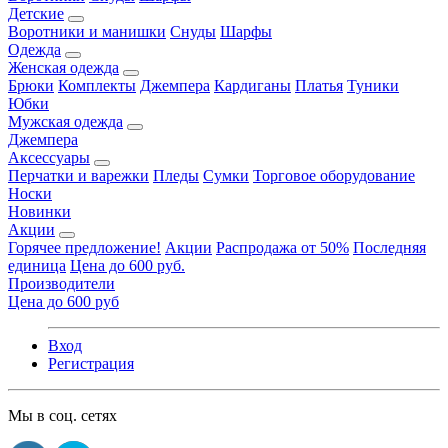
Детские
Воротники и манишки
Снуды
Шарфы
Одежда
Женская одежда
Брюки
Комплекты
Джемпера
Кардиганы
Платья
Туники
Юбки
Мужская одежда
Джемпера
Аксессуары
Перчатки и варежки
Пледы
Сумки
Торговое оборудование
Носки
Новинки
Акции
Горячее предложение!
Акции
Распродажа от 50%
Последняя
единица
Цена до 600 руб.
Производители
Цена до 600 руб
Вход
Регистрация
Мы в соц. сетях