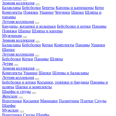
Зимняя коллекция
Балаклавы
Бейсболки
Береты
Капоры и капюшоны
Кепи
Комплекты
Повязки
Ушанки
Чепчики
Шапки
Шляпы и
панамы
Летняя коллекция
Банданы, косынки и козырьки
Бейсболки и кепки
Панамы
Повязки
Шапки
Шляпы и капоры
Мужчинам
Зимняя коллекция
Балаклавы
Бейсболки
Кепки
Комплекты
Панамы
Ушанки
Шапки
Летняя коллекция
Бейсболки
Кепки
Панамы
Шляпы
Детям
Зимняя коллекция
Комплекты
Ушанки
Шапки
Шлемы и балаклавы
Летняя коллекция
Бейсболки и кепки
Косынки, повязки и банданы
Панамы и
шляпы
Шапки и комплекты
Шарфы и снуды
Женские
Воротники
Косынки
Манишки
Палантины
Платки
Снуды
Шарфы
Мужские
Воротники
Снуды
Шарфы