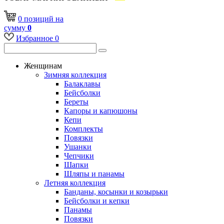
0
позиций
на
сумму
0
Избранное
0
Женщинам
Зимняя коллекция
Балаклавы
Бейсболки
Береты
Капоры и капюшоны
Кепи
Комплекты
Повязки
Ушанки
Чепчики
Шапки
Шляпы и панамы
Летняя коллекция
Банданы, косынки и козырьки
Бейсболки и кепки
Панамы
Повязки