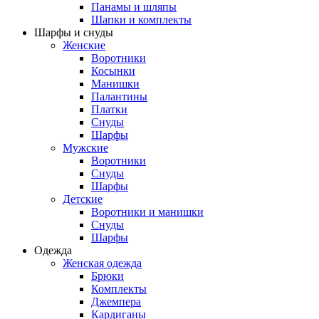
Панамы и шляпы
Шапки и комплекты
Шарфы и снуды
Женские
Воротники
Косынки
Манишки
Палантины
Платки
Снуды
Шарфы
Мужские
Воротники
Снуды
Шарфы
Детские
Воротники и манишки
Снуды
Шарфы
Одежда
Женская одежда
Брюки
Комплекты
Джемпера
Кардиганы