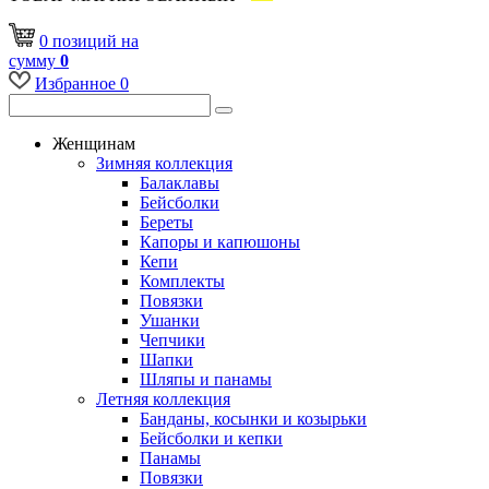
0
позиций
на
сумму
0
Избранное
0
Женщинам
Зимняя коллекция
Балаклавы
Бейсболки
Береты
Капоры и капюшоны
Кепи
Комплекты
Повязки
Ушанки
Чепчики
Шапки
Шляпы и панамы
Летняя коллекция
Банданы, косынки и козырьки
Бейсболки и кепки
Панамы
Повязки