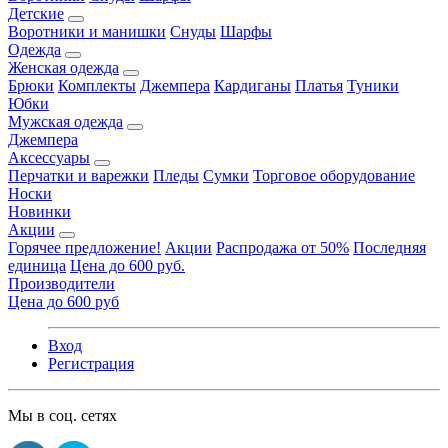
Детские
Воротники и манишки
Снуды
Шарфы
Одежда
Женская одежда
Брюки
Комплекты
Джемпера
Кардиганы
Платья
Туники
Юбки
Мужская одежда
Джемпера
Аксессуары
Перчатки и варежки
Пледы
Сумки
Торговое оборудование
Носки
Новинки
Акции
Горячее предложение!
Акции
Распродажа от 50%
Последняя
единица
Цена до 600 руб.
Производители
Цена до 600 руб
Вход
Регистрация
Мы в соц. сетях