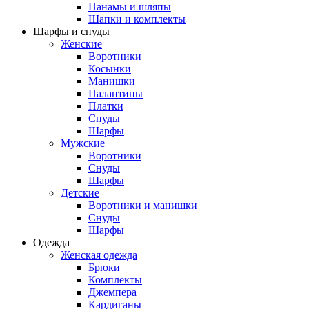
Панамы и шляпы
Шапки и комплекты
Шарфы и снуды
Женские
Воротники
Косынки
Манишки
Палантины
Платки
Снуды
Шарфы
Мужские
Воротники
Снуды
Шарфы
Детские
Воротники и манишки
Снуды
Шарфы
Одежда
Женская одежда
Брюки
Комплекты
Джемпера
Кардиганы