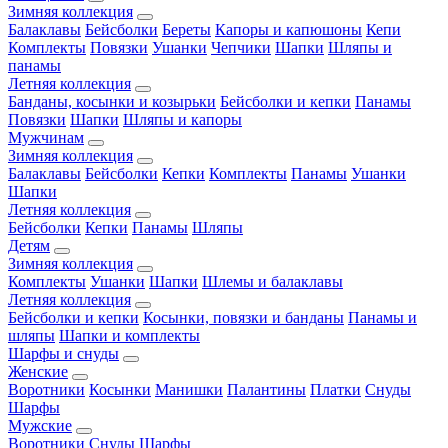
Зимняя коллекция
Балаклавы
Бейсболки
Береты
Капоры и капюшоны
Кепи
Комплекты
Повязки
Ушанки
Чепчики
Шапки
Шляпы и
панамы
Летняя коллекция
Банданы, косынки и козырьки
Бейсболки и кепки
Панамы
Повязки
Шапки
Шляпы и капоры
Мужчинам
Зимняя коллекция
Балаклавы
Бейсболки
Кепки
Комплекты
Панамы
Ушанки
Шапки
Летняя коллекция
Бейсболки
Кепки
Панамы
Шляпы
Детям
Зимняя коллекция
Комплекты
Ушанки
Шапки
Шлемы и балаклавы
Летняя коллекция
Бейсболки и кепки
Косынки, повязки и банданы
Панамы и
шляпы
Шапки и комплекты
Шарфы и снуды
Женские
Воротники
Косынки
Манишки
Палантины
Платки
Снуды
Шарфы
Мужские
Воротники
Снуды
Шарфы