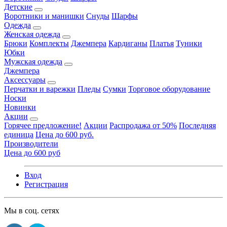
Детские
Воротники и манишки
Снуды
Шарфы
Одежда
Женская одежда
Брюки
Комплекты
Джемпера
Кардиганы
Платья
Туники
Юбки
Мужская одежда
Джемпера
Аксессуары
Перчатки и варежки
Пледы
Сумки
Торговое оборудование
Носки
Новинки
Акции
Горячее предложение!
Акции
Распродажа от 50%
Последняя
единица
Цена до 600 руб.
Производители
Цена до 600 руб
Вход
Регистрация
Мы в соц. сетях