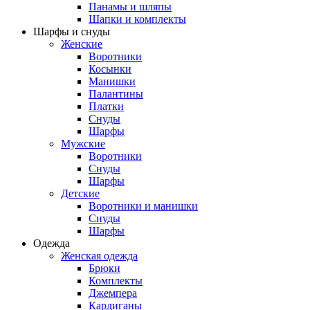
Панамы и шляпы
Шапки и комплекты
Шарфы и снуды
Женские
Воротники
Косынки
Манишки
Палантины
Платки
Снуды
Шарфы
Мужские
Воротники
Снуды
Шарфы
Детские
Воротники и манишки
Снуды
Шарфы
Одежда
Женская одежда
Брюки
Комплекты
Джемпера
Кардиганы