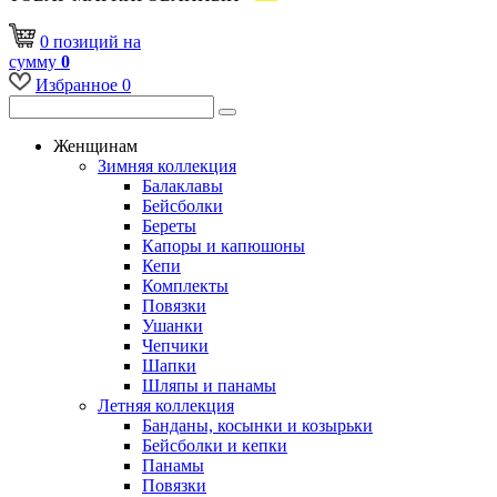
0
позиций
на
сумму
0
Избранное
0
Женщинам
Зимняя коллекция
Балаклавы
Бейсболки
Береты
Капоры и капюшоны
Кепи
Комплекты
Повязки
Ушанки
Чепчики
Шапки
Шляпы и панамы
Летняя коллекция
Банданы, косынки и козырьки
Бейсболки и кепки
Панамы
Повязки