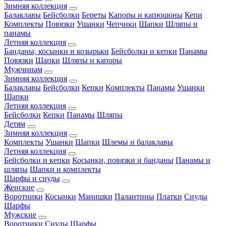
Зимняя коллекция
Балаклавы
Бейсболки
Береты
Капоры и капюшоны
Кепи
Комплекты
Повязки
Ушанки
Чепчики
Шапки
Шляпы и
панамы
Летняя коллекция
Банданы, косынки и козырьки
Бейсболки и кепки
Панамы
Повязки
Шапки
Шляпы и капоры
Мужчинам
Зимняя коллекция
Балаклавы
Бейсболки
Кепки
Комплекты
Панамы
Ушанки
Шапки
Летняя коллекция
Бейсболки
Кепки
Панамы
Шляпы
Детям
Зимняя коллекция
Комплекты
Ушанки
Шапки
Шлемы и балаклавы
Летняя коллекция
Бейсболки и кепки
Косынки, повязки и банданы
Панамы и
шляпы
Шапки и комплекты
Шарфы и снуды
Женские
Воротники
Косынки
Манишки
Палантины
Платки
Снуды
Шарфы
Мужские
Воротники
Снуды
Шарфы