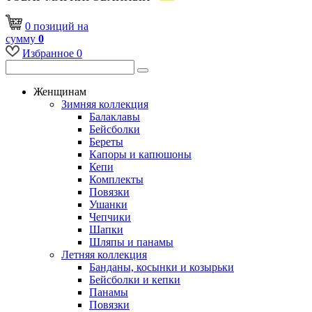
0
позиций
на
сумму
0
Избранное
0
Женщинам
Зимняя коллекция
Балаклавы
Бейсболки
Береты
Капоры и капюшоны
Кепи
Комплекты
Повязки
Ушанки
Чепчики
Шапки
Шляпы и панамы
Летняя коллекция
Банданы, косынки и козырьки
Бейсболки и кепки
Панамы
Повязки