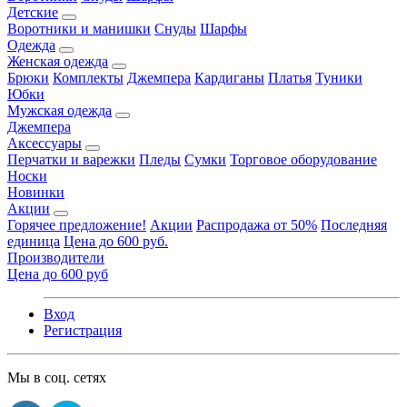
Детские
Воротники и манишки
Снуды
Шарфы
Одежда
Женская одежда
Брюки
Комплекты
Джемпера
Кардиганы
Платья
Туники
Юбки
Мужская одежда
Джемпера
Аксессуары
Перчатки и варежки
Пледы
Сумки
Торговое оборудование
Носки
Новинки
Акции
Горячее предложение!
Акции
Распродажа от 50%
Последняя
единица
Цена до 600 руб.
Производители
Цена до 600 руб
Вход
Регистрация
Мы в соц. сетях