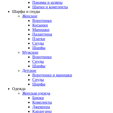
Панамы и шляпы
Шапки и комплекты
Шарфы и снуды
Женские
Воротники
Косынки
Манишки
Палантины
Платки
Снуды
Шарфы
Мужские
Воротники
Снуды
Шарфы
Детские
Воротники и манишки
Снуды
Шарфы
Одежда
Женская одежда
Брюки
Комплекты
Джемпера
Кардиганы