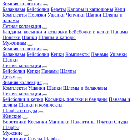
Зимняя коллекция
Балаклавы
Бейсболки
Береты
Капоры и капюшоны
Кепи
Комплекты
Повязки
Ушанки
Чепчики
Шапки
Шляпы и
панамы
Летняя коллекция
Банданы, косынки и козырьки
Бейсболки и кепки
Панамы
Повязки
Шапки
Шляпы и капоры
Мужчинам
Зимняя коллекция
Балаклавы
Бейсболки
Кепки
Комплекты
Панамы
Ушанки
Шапки
Летняя коллекция
Бейсболки
Кепки
Панамы
Шляпы
Детям
Зимняя коллекция
Комплекты
Ушанки
Шапки
Шлемы и балаклавы
Летняя коллекция
Бейсболки и кепки
Косынки, повязки и банданы
Панамы и
шляпы
Шапки и комплекты
Шарфы и снуды
Женские
Воротники
Косынки
Манишки
Палантины
Платки
Снуды
Шарфы
Мужские
Воротники
Снуды
Шарфы