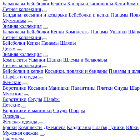
Балаклавы
Бейсболки
Береты
Капоры и капюшоны
Кепи
Комп
Летняя коллекция
Банданы, косынки и козырьки
Бейсболки и кепки
Панамы
Пов
Мужчинам
Зимняя коллекция
Балаклавы
Бейсболки
Кепки
Комплекты
Панамы
Ушанки
Шап
Летняя коллекция
Бейсболки
Кепки
Панамы
Шляпы
Детям
Зимняя коллекция
Комплекты
Ушанки
Шапки
Шлемы и балаклавы
Летняя коллекция
Бейсболки и кепки
Косынки, повязки и банданы
Панамы и шл
Шарфы и снуды
Женские
Воротники
Косынки
Манишки
Палантины
Платки
Снуды
Шар
Мужские
Воротники
Снуды
Шарфы
Детские
Воротники и манишки
Снуды
Шарфы
Одежда
Женская одежда
Брюки
Комплекты
Джемпера
Кардиганы
Платья
Туники
Юбки
Мужская одежда
Джемпера