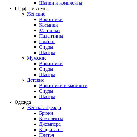
Шапки и комплекты
Шарфы и снуды
Женские
Воротники
Косынки
Манишки
Палантины
Платки
Снуды
Шарфы
Мужские
Воротники
Снуды
Шарфы
Детские
Воротники и манишки
Снуды
Шарфы
Одежда
Женская одежда
Брюки
Комплекты
Джемпера
Кардиганы
Платья