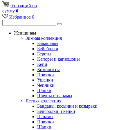
0
позиций
на
сумму
0
Избранное
0
Женщинам
Зимняя коллекция
Балаклавы
Бейсболки
Береты
Капоры и капюшоны
Кепи
Комплекты
Повязки
Ушанки
Чепчики
Шапки
Шляпы и панамы
Летняя коллекция
Банданы, косынки и козырьки
Бейсболки и кепки
Панамы
Повязки
Шапки