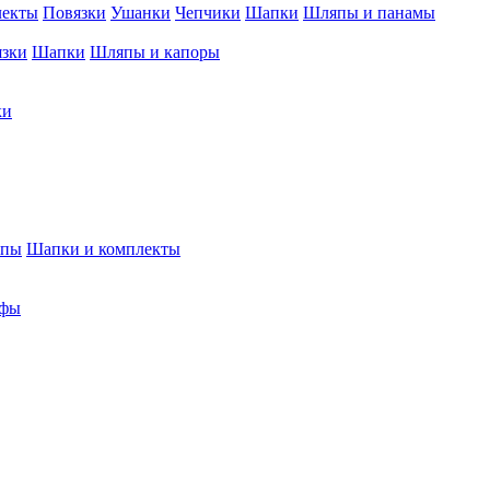
лекты
Повязки
Ушанки
Чепчики
Шапки
Шляпы и панамы
язки
Шапки
Шляпы и капоры
ки
япы
Шапки и комплекты
фы