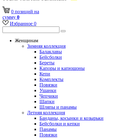
0
позиций
на
сумму
0
Избранное
0
Женщинам
Зимняя коллекция
Балаклавы
Бейсболки
Береты
Капоры и капюшоны
Кепи
Комплекты
Повязки
Ушанки
Чепчики
Шапки
Шляпы и панамы
Летняя коллекция
Банданы, косынки и козырьки
Бейсболки и кепки
Панамы
Повязки