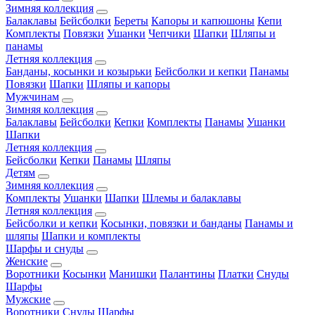
Зимняя коллекция
Балаклавы
Бейсболки
Береты
Капоры и капюшоны
Кепи
Комплекты
Повязки
Ушанки
Чепчики
Шапки
Шляпы и
панамы
Летняя коллекция
Банданы, косынки и козырьки
Бейсболки и кепки
Панамы
Повязки
Шапки
Шляпы и капоры
Мужчинам
Зимняя коллекция
Балаклавы
Бейсболки
Кепки
Комплекты
Панамы
Ушанки
Шапки
Летняя коллекция
Бейсболки
Кепки
Панамы
Шляпы
Детям
Зимняя коллекция
Комплекты
Ушанки
Шапки
Шлемы и балаклавы
Летняя коллекция
Бейсболки и кепки
Косынки, повязки и банданы
Панамы и
шляпы
Шапки и комплекты
Шарфы и снуды
Женские
Воротники
Косынки
Манишки
Палантины
Платки
Снуды
Шарфы
Мужские
Воротники
Снуды
Шарфы