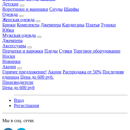
Детские
Воротники и манишки
Снуды
Шарфы
Одежда
Женская одежда
Брюки
Комплекты
Джемпера
Кардиганы
Платья
Туники
Юбки
Мужская одежда
Джемпера
Аксессуары
Перчатки и варежки
Пледы
Сумки
Торговое оборудование
Носки
Новинки
Акции
Горячее предложение!
Акции
Распродажа от 50%
Последняя
единица
Цена до 600 руб.
Производители
Цена до 600 руб
Вход
Регистрация
Мы в соц. сетях