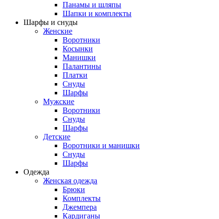
Панамы и шляпы
Шапки и комплекты
Шарфы и снуды
Женские
Воротники
Косынки
Манишки
Палантины
Платки
Снуды
Шарфы
Мужские
Воротники
Снуды
Шарфы
Детские
Воротники и манишки
Снуды
Шарфы
Одежда
Женская одежда
Брюки
Комплекты
Джемпера
Кардиганы