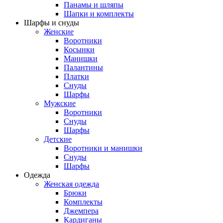
Панамы и шляпы
Шапки и комплекты
Шарфы и снуды
Женские
Воротники
Косынки
Манишки
Палантины
Платки
Снуды
Шарфы
Мужские
Воротники
Снуды
Шарфы
Детские
Воротники и манишки
Снуды
Шарфы
Одежда
Женская одежда
Брюки
Комплекты
Джемпера
Кардиганы