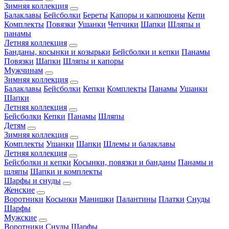
Зимняя коллекция
Балаклавы
Бейсболки
Береты
Капоры и капюшоны
Кепи
Комплекты
Повязки
Ушанки
Чепчики
Шапки
Шляпы и
панамы
Летняя коллекция
Банданы, косынки и козырьки
Бейсболки и кепки
Панамы
Повязки
Шапки
Шляпы и капоры
Мужчинам
Зимняя коллекция
Балаклавы
Бейсболки
Кепки
Комплекты
Панамы
Ушанки
Шапки
Летняя коллекция
Бейсболки
Кепки
Панамы
Шляпы
Детям
Зимняя коллекция
Комплекты
Ушанки
Шапки
Шлемы и балаклавы
Летняя коллекция
Бейсболки и кепки
Косынки, повязки и банданы
Панамы и
шляпы
Шапки и комплекты
Шарфы и снуды
Женские
Воротники
Косынки
Манишки
Палантины
Платки
Снуды
Шарфы
Мужские
Воротники
Снуды
Шарфы