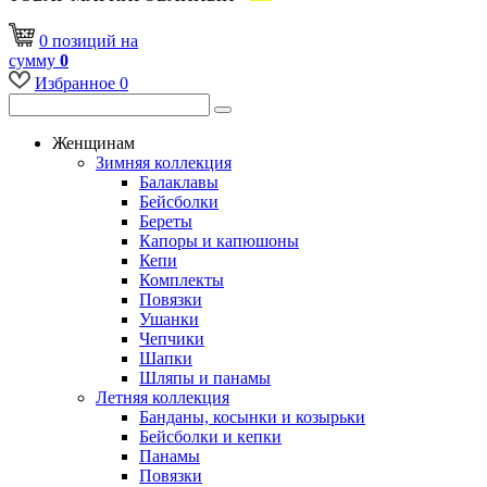
0
позиций
на
сумму
0
Избранное
0
Женщинам
Зимняя коллекция
Балаклавы
Бейсболки
Береты
Капоры и капюшоны
Кепи
Комплекты
Повязки
Ушанки
Чепчики
Шапки
Шляпы и панамы
Летняя коллекция
Банданы, косынки и козырьки
Бейсболки и кепки
Панамы
Повязки