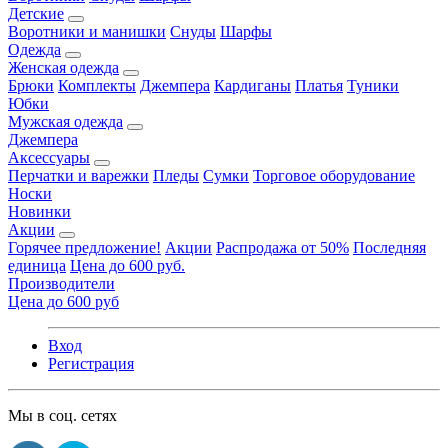
Детские
Воротники и манишки
Снуды
Шарфы
Одежда
Женская одежда
Брюки
Комплекты
Джемпера
Кардиганы
Платья
Туники
Юбки
Мужская одежда
Джемпера
Аксессуары
Перчатки и варежки
Пледы
Сумки
Торговое оборудование
Носки
Новинки
Акции
Горячее предложение!
Акции
Распродажа от 50%
Последняя
единица
Цена до 600 руб.
Производители
Цена до 600 руб
Вход
Регистрация
Мы в соц. сетях