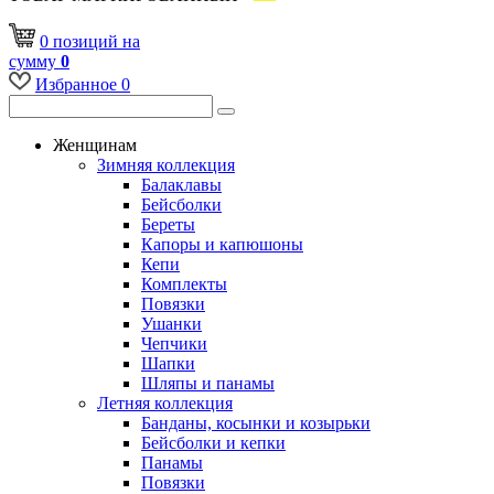
0
позиций
на
сумму
0
Избранное
0
Женщинам
Зимняя коллекция
Балаклавы
Бейсболки
Береты
Капоры и капюшоны
Кепи
Комплекты
Повязки
Ушанки
Чепчики
Шапки
Шляпы и панамы
Летняя коллекция
Банданы, косынки и козырьки
Бейсболки и кепки
Панамы
Повязки