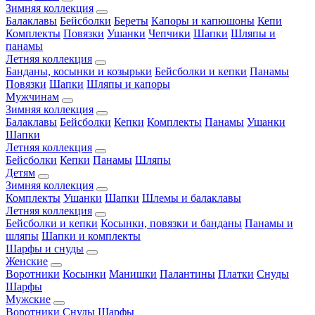
Зимняя коллекция
Балаклавы
Бейсболки
Береты
Капоры и капюшоны
Кепи
Комплекты
Повязки
Ушанки
Чепчики
Шапки
Шляпы и
панамы
Летняя коллекция
Банданы, косынки и козырьки
Бейсболки и кепки
Панамы
Повязки
Шапки
Шляпы и капоры
Мужчинам
Зимняя коллекция
Балаклавы
Бейсболки
Кепки
Комплекты
Панамы
Ушанки
Шапки
Летняя коллекция
Бейсболки
Кепки
Панамы
Шляпы
Детям
Зимняя коллекция
Комплекты
Ушанки
Шапки
Шлемы и балаклавы
Летняя коллекция
Бейсболки и кепки
Косынки, повязки и банданы
Панамы и
шляпы
Шапки и комплекты
Шарфы и снуды
Женские
Воротники
Косынки
Манишки
Палантины
Платки
Снуды
Шарфы
Мужские
Воротники
Снуды
Шарфы