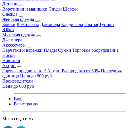
Детские
Воротники и манишки
Снуды
Шарфы
Одежда
Женская одежда
Брюки
Комплекты
Джемпера
Кардиганы
Платья
Туники
Юбки
Мужская одежда
Джемпера
Аксессуары
Перчатки и варежки
Пледы
Сумки
Торговое оборудование
Носки
Новинки
Акции
Горячее предложение!
Акции
Распродажа от 50%
Последняя
единица
Цена до 600 руб.
Производители
Цена до 600 руб
Вход
Регистрация
Мы в соц. сетях