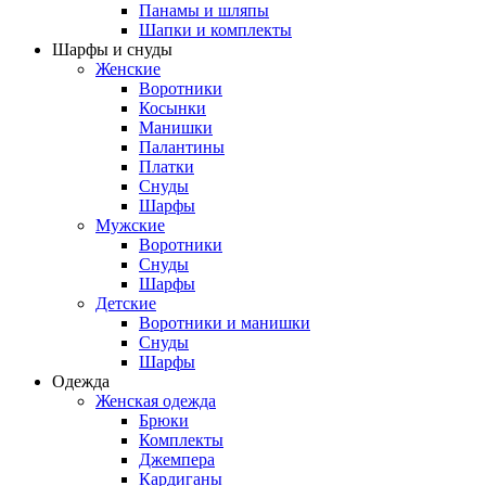
Панамы и шляпы
Шапки и комплекты
Шарфы и снуды
Женские
Воротники
Косынки
Манишки
Палантины
Платки
Снуды
Шарфы
Мужские
Воротники
Снуды
Шарфы
Детские
Воротники и манишки
Снуды
Шарфы
Одежда
Женская одежда
Брюки
Комплекты
Джемпера
Кардиганы