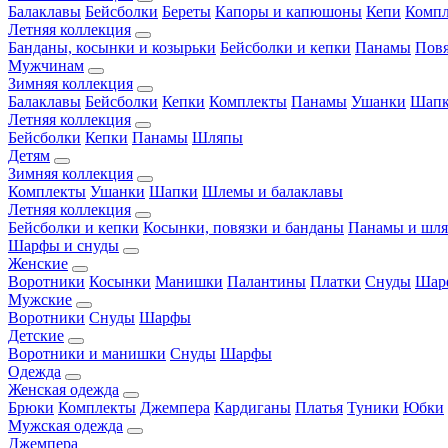
Балаклавы
Бейсболки
Береты
Капоры и капюшоны
Кепи
Комп
Летняя коллекция
Банданы, косынки и козырьки
Бейсболки и кепки
Панамы
Пов
Мужчинам
Зимняя коллекция
Балаклавы
Бейсболки
Кепки
Комплекты
Панамы
Ушанки
Шап
Летняя коллекция
Бейсболки
Кепки
Панамы
Шляпы
Детям
Зимняя коллекция
Комплекты
Ушанки
Шапки
Шлемы и балаклавы
Летняя коллекция
Бейсболки и кепки
Косынки, повязки и банданы
Панамы и шл
Шарфы и снуды
Женские
Воротники
Косынки
Манишки
Палантины
Платки
Снуды
Шар
Мужские
Воротники
Снуды
Шарфы
Детские
Воротники и манишки
Снуды
Шарфы
Одежда
Женская одежда
Брюки
Комплекты
Джемпера
Кардиганы
Платья
Туники
Юбки
Мужская одежда
Джемпера