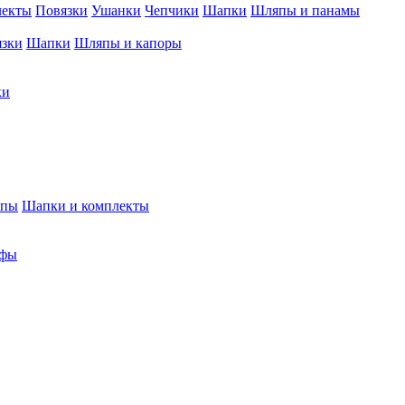
лекты
Повязки
Ушанки
Чепчики
Шапки
Шляпы и панамы
язки
Шапки
Шляпы и капоры
ки
япы
Шапки и комплекты
фы