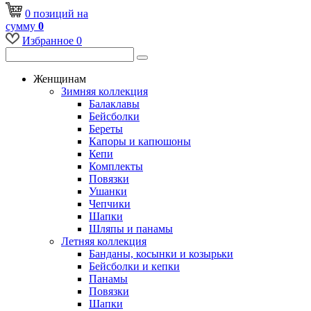
0
позиций
на
сумму
0
Избранное
0
Женщинам
Зимняя коллекция
Балаклавы
Бейсболки
Береты
Капоры и капюшоны
Кепи
Комплекты
Повязки
Ушанки
Чепчики
Шапки
Шляпы и панамы
Летняя коллекция
Банданы, косынки и козырьки
Бейсболки и кепки
Панамы
Повязки
Шапки