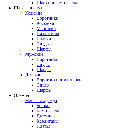
Шапки и комплекты
Шарфы и снуды
Женские
Воротники
Косынки
Манишки
Палантины
Платки
Снуды
Шарфы
Мужские
Воротники
Снуды
Шарфы
Детские
Воротники и манишки
Снуды
Шарфы
Одежда
Женская одежда
Брюки
Комплекты
Джемпера
Кардиганы
Платья