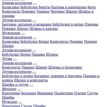
Зимняя коллекция
Балаклавы
Бейсболки
Береты
Капоры и капюшоны
Кепи
Комплекты
Повязки
Ушанки
Чепчики
Шапки
Шляпы и
панамы
Летняя коллекция
Банданы, косынки и козырьки
Бейсболки и кепки
Панамы
Повязки
Шапки
Шляпы и капоры
Мужчинам
Зимняя коллекция
Балаклавы
Бейсболки
Кепки
Комплекты
Панамы
Ушанки
Шапки
Летняя коллекция
Бейсболки
Кепки
Панамы
Шляпы
Детям
Зимняя коллекция
Комплекты
Ушанки
Шапки
Шлемы и балаклавы
Летняя коллекция
Бейсболки и кепки
Косынки, повязки и банданы
Панамы и
шляпы
Шапки и комплекты
Шарфы и снуды
Женские
Воротники
Косынки
Манишки
Палантины
Платки
Снуды
Шарфы
Мужские
Воротники
Снуды
Шарфы