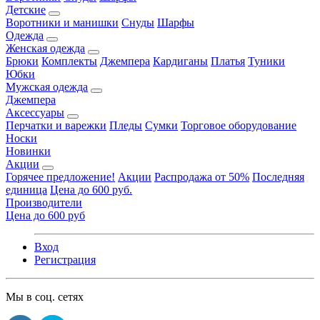
Детские
Воротники и манишки
Снуды
Шарфы
Одежда
Женская одежда
Брюки
Комплекты
Джемпера
Кардиганы
Платья
Туники
Юбки
Мужская одежда
Джемпера
Аксессуары
Перчатки и варежки
Пледы
Сумки
Торговое оборудование
Носки
Новинки
Акции
Горячее предложение!
Акции
Распродажа от 50%
Последняя
единица
Цена до 600 руб.
Производители
Цена до 600 руб
Вход
Регистрация
Мы в соц. сетях