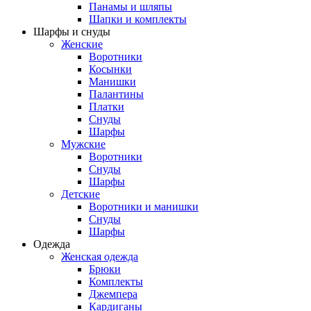
Панамы и шляпы
Шапки и комплекты
Шарфы и снуды
Женские
Воротники
Косынки
Манишки
Палантины
Платки
Снуды
Шарфы
Мужские
Воротники
Снуды
Шарфы
Детские
Воротники и манишки
Снуды
Шарфы
Одежда
Женская одежда
Брюки
Комплекты
Джемпера
Кардиганы