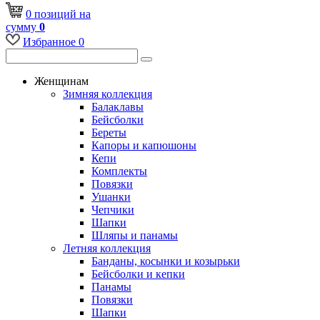
0
позиций
на
сумму
0
Избранное
0
Женщинам
Зимняя коллекция
Балаклавы
Бейсболки
Береты
Капоры и капюшоны
Кепи
Комплекты
Повязки
Ушанки
Чепчики
Шапки
Шляпы и панамы
Летняя коллекция
Банданы, косынки и козырьки
Бейсболки и кепки
Панамы
Повязки
Шапки