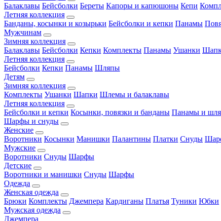
Балаклавы
Бейсболки
Береты
Капоры и капюшоны
Кепи
Комп
Летняя коллекция
Банданы, косынки и козырьки
Бейсболки и кепки
Панамы
Пов
Мужчинам
Зимняя коллекция
Балаклавы
Бейсболки
Кепки
Комплекты
Панамы
Ушанки
Шап
Летняя коллекция
Бейсболки
Кепки
Панамы
Шляпы
Детям
Зимняя коллекция
Комплекты
Ушанки
Шапки
Шлемы и балаклавы
Летняя коллекция
Бейсболки и кепки
Косынки, повязки и банданы
Панамы и шл
Шарфы и снуды
Женские
Воротники
Косынки
Манишки
Палантины
Платки
Снуды
Шар
Мужские
Воротники
Снуды
Шарфы
Детские
Воротники и манишки
Снуды
Шарфы
Одежда
Женская одежда
Брюки
Комплекты
Джемпера
Кардиганы
Платья
Туники
Юбки
Мужская одежда
Джемпера