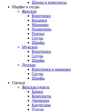
Шапки и комплекты
Шарфы и снуды
Женские
Воротники
Косынки
Манишки
Палантины
Платки
Снуды
Шарфы
Мужские
Воротники
Снуды
Шарфы
Детские
Воротники и манишки
Снуды
Шарфы
Одежда
Женская одежда
Брюки
Комплекты
Джемпера
Кардиганы
Платья