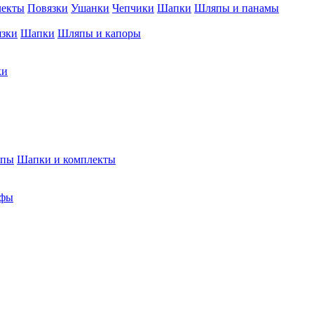
лекты
Повязки
Ушанки
Чепчики
Шапки
Шляпы и панамы
язки
Шапки
Шляпы и капоры
ки
япы
Шапки и комплекты
фы