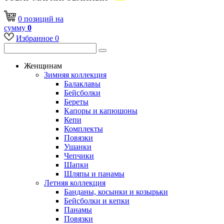
0
позиций
на
сумму
0
Избранное
0
Женщинам
Зимняя коллекция
Балаклавы
Бейсболки
Береты
Капоры и капюшоны
Кепи
Комплекты
Повязки
Ушанки
Чепчики
Шапки
Шляпы и панамы
Летняя коллекция
Банданы, косынки и козырьки
Бейсболки и кепки
Панамы
Повязки