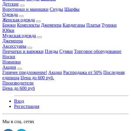
Детские
Воротники и манишки
Снуды
Шарфы
Одежда
Женская одежда
Брюки
Комплекты
Джемпера
Кардиганы
Платья
Туники
Юбки
Мужская одежда
Джемпера
Аксессуары
Перчатки и варежки
Пледы
Сумки
Торговое оборудование
Носки
Новинки
Акции
Горячее предложение!
Акции
Распродажа от 50%
Последняя
единица
Цена до 600 руб.
Производители
Цена до 600 руб
Вход
Регистрация
Мы в соц. сетях