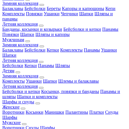
Зимняя коллекция
Балаклавы
Бейсболки
Береты
Капоры и капюшоны
Кепи
Комплекты
Повязки
Ушанки
Чепчики
Шапки
Шляпы и
панамы
Летняя коллекция
Банданы, косынки и козырьки
Бейсболки и кепки
Панамы
Повязки
Шапки
Шляпы и капоры
Мужчинам
Зимняя коллекция
Балаклавы
Бейсболки
Кепки
Комплекты
Панамы
Ушанки
Шапки
Летняя коллекция
Бейсболки
Кепки
Панамы
Шляпы
Детям
Зимняя коллекция
Комплекты
Ушанки
Шапки
Шлемы и балаклавы
Летняя коллекция
Бейсболки и кепки
Косынки, повязки и банданы
Панамы и
шляпы
Шапки и комплекты
Шарфы и снуды
Женские
Воротники
Косынки
Манишки
Палантины
Платки
Снуды
Шарфы
Мужские
Воротники
Снуды
Шарфы