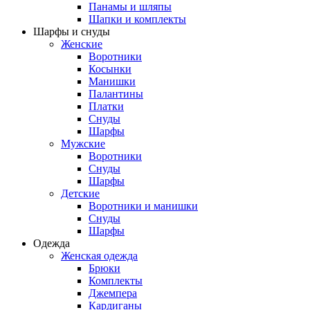
Панамы и шляпы
Шапки и комплекты
Шарфы и снуды
Женские
Воротники
Косынки
Манишки
Палантины
Платки
Снуды
Шарфы
Мужские
Воротники
Снуды
Шарфы
Детские
Воротники и манишки
Снуды
Шарфы
Одежда
Женская одежда
Брюки
Комплекты
Джемпера
Кардиганы