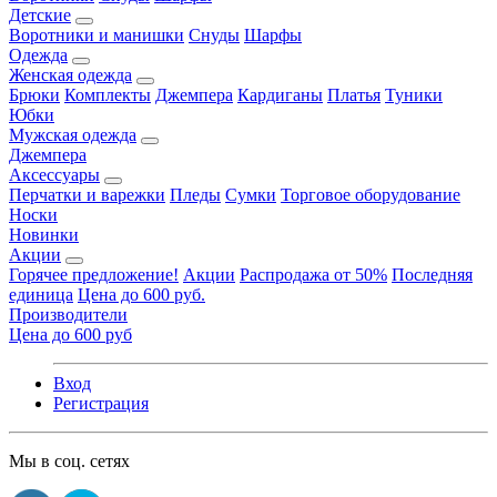
Детские
Воротники и манишки
Снуды
Шарфы
Одежда
Женская одежда
Брюки
Комплекты
Джемпера
Кардиганы
Платья
Туники
Юбки
Мужская одежда
Джемпера
Аксессуары
Перчатки и варежки
Пледы
Сумки
Торговое оборудование
Носки
Новинки
Акции
Горячее предложение!
Акции
Распродажа от 50%
Последняя
единица
Цена до 600 руб.
Производители
Цена до 600 руб
Вход
Регистрация
Мы в соц. сетях