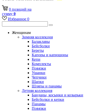
0
позиций
на
сумму
0
Избранное
0
Женщинам
Зимняя коллекция
Балаклавы
Бейсболки
Береты
Капоры и капюшоны
Кепи
Комплекты
Повязки
Ушанки
Чепчики
Шапки
Шляпы и панамы
Летняя коллекция
Банданы, косынки и козырьки
Бейсболки и кепки
Панамы
Повязки