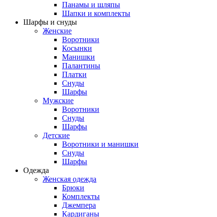
Панамы и шляпы
Шапки и комплекты
Шарфы и снуды
Женские
Воротники
Косынки
Манишки
Палантины
Платки
Снуды
Шарфы
Мужские
Воротники
Снуды
Шарфы
Детские
Воротники и манишки
Снуды
Шарфы
Одежда
Женская одежда
Брюки
Комплекты
Джемпера
Кардиганы