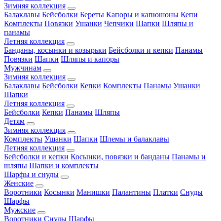
Зимняя коллекция
Балаклавы
Бейсболки
Береты
Капоры и капюшоны
Кепи
Комплекты
Повязки
Ушанки
Чепчики
Шапки
Шляпы и
панамы
Летняя коллекция
Банданы, косынки и козырьки
Бейсболки и кепки
Панамы
Повязки
Шапки
Шляпы и капоры
Мужчинам
Зимняя коллекция
Балаклавы
Бейсболки
Кепки
Комплекты
Панамы
Ушанки
Шапки
Летняя коллекция
Бейсболки
Кепки
Панамы
Шляпы
Детям
Зимняя коллекция
Комплекты
Ушанки
Шапки
Шлемы и балаклавы
Летняя коллекция
Бейсболки и кепки
Косынки, повязки и банданы
Панамы и
шляпы
Шапки и комплекты
Шарфы и снуды
Женские
Воротники
Косынки
Манишки
Палантины
Платки
Снуды
Шарфы
Мужские
Воротники
Снуды
Шарфы