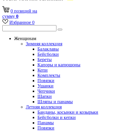
0
позиций
на
сумму
0
Избранное
0
Женщинам
Зимняя коллекция
Балаклавы
Бейсболки
Береты
Капоры и капюшоны
Кепи
Комплекты
Повязки
Ушанки
Чепчики
Шапки
Шляпы и панамы
Летняя коллекция
Банданы, косынки и козырьки
Бейсболки и кепки
Панамы
Повязки