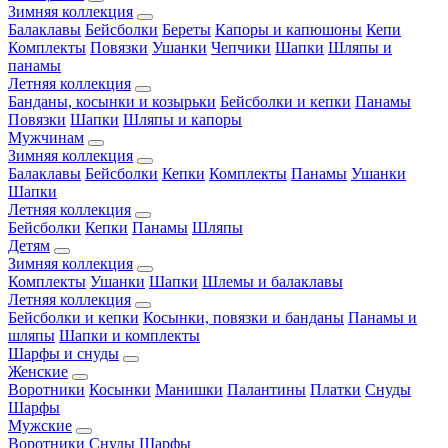
Зимняя коллекция
Балаклавы
Бейсболки
Береты
Капоры и капюшоны
Кепи
Комплекты
Повязки
Ушанки
Чепчики
Шапки
Шляпы и
панамы
Летняя коллекция
Банданы, косынки и козырьки
Бейсболки и кепки
Панамы
Повязки
Шапки
Шляпы и капоры
Мужчинам
Зимняя коллекция
Балаклавы
Бейсболки
Кепки
Комплекты
Панамы
Ушанки
Шапки
Летняя коллекция
Бейсболки
Кепки
Панамы
Шляпы
Детям
Зимняя коллекция
Комплекты
Ушанки
Шапки
Шлемы и балаклавы
Летняя коллекция
Бейсболки и кепки
Косынки, повязки и банданы
Панамы и
шляпы
Шапки и комплекты
Шарфы и снуды
Женские
Воротники
Косынки
Манишки
Палантины
Платки
Снуды
Шарфы
Мужские
Воротники
Снуды
Шарфы