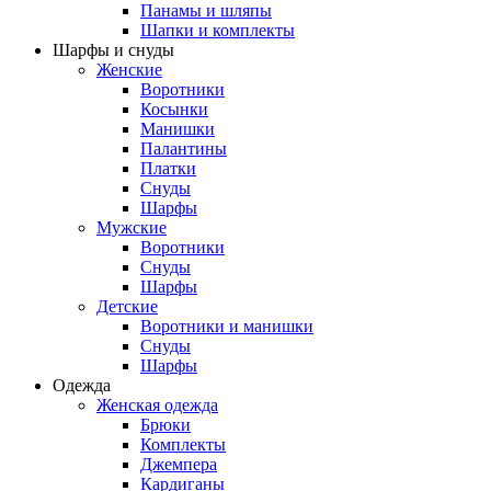
Панамы и шляпы
Шапки и комплекты
Шарфы и снуды
Женские
Воротники
Косынки
Манишки
Палантины
Платки
Снуды
Шарфы
Мужские
Воротники
Снуды
Шарфы
Детские
Воротники и манишки
Снуды
Шарфы
Одежда
Женская одежда
Брюки
Комплекты
Джемпера
Кардиганы