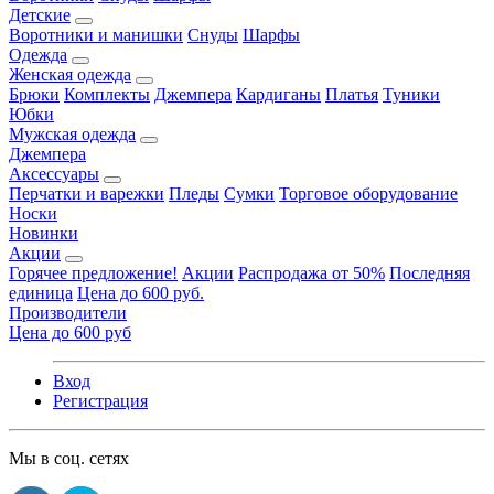
Детские
Воротники и манишки
Снуды
Шарфы
Одежда
Женская одежда
Брюки
Комплекты
Джемпера
Кардиганы
Платья
Туники
Юбки
Мужская одежда
Джемпера
Аксессуары
Перчатки и варежки
Пледы
Сумки
Торговое оборудование
Носки
Новинки
Акции
Горячее предложение!
Акции
Распродажа от 50%
Последняя
единица
Цена до 600 руб.
Производители
Цена до 600 руб
Вход
Регистрация
Мы в соц. сетях