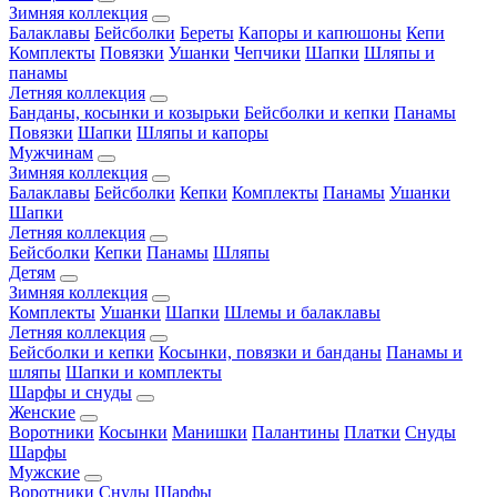
Зимняя коллекция
Балаклавы
Бейсболки
Береты
Капоры и капюшоны
Кепи
Комплекты
Повязки
Ушанки
Чепчики
Шапки
Шляпы и
панамы
Летняя коллекция
Банданы, косынки и козырьки
Бейсболки и кепки
Панамы
Повязки
Шапки
Шляпы и капоры
Мужчинам
Зимняя коллекция
Балаклавы
Бейсболки
Кепки
Комплекты
Панамы
Ушанки
Шапки
Летняя коллекция
Бейсболки
Кепки
Панамы
Шляпы
Детям
Зимняя коллекция
Комплекты
Ушанки
Шапки
Шлемы и балаклавы
Летняя коллекция
Бейсболки и кепки
Косынки, повязки и банданы
Панамы и
шляпы
Шапки и комплекты
Шарфы и снуды
Женские
Воротники
Косынки
Манишки
Палантины
Платки
Снуды
Шарфы
Мужские
Воротники
Снуды
Шарфы