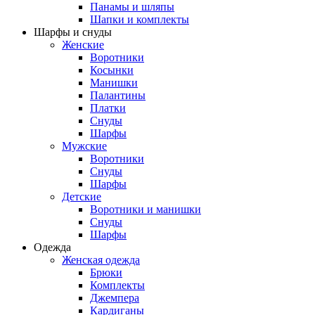
Панамы и шляпы
Шапки и комплекты
Шарфы и снуды
Женские
Воротники
Косынки
Манишки
Палантины
Платки
Снуды
Шарфы
Мужские
Воротники
Снуды
Шарфы
Детские
Воротники и манишки
Снуды
Шарфы
Одежда
Женская одежда
Брюки
Комплекты
Джемпера
Кардиганы