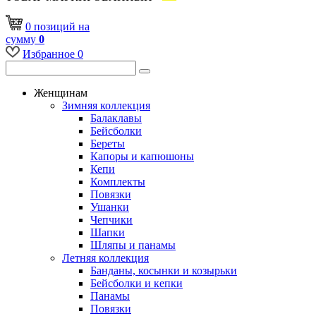
0
позиций
на
сумму
0
Избранное
0
Женщинам
Зимняя коллекция
Балаклавы
Бейсболки
Береты
Капоры и капюшоны
Кепи
Комплекты
Повязки
Ушанки
Чепчики
Шапки
Шляпы и панамы
Летняя коллекция
Банданы, косынки и козырьки
Бейсболки и кепки
Панамы
Повязки