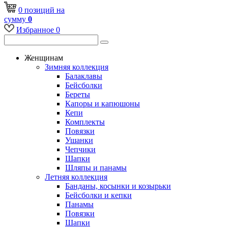
0
позиций
на
сумму
0
Избранное
0
Женщинам
Зимняя коллекция
Балаклавы
Бейсболки
Береты
Капоры и капюшоны
Кепи
Комплекты
Повязки
Ушанки
Чепчики
Шапки
Шляпы и панамы
Летняя коллекция
Банданы, косынки и козырьки
Бейсболки и кепки
Панамы
Повязки
Шапки