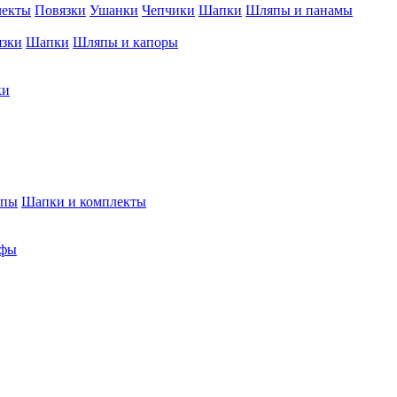
лекты
Повязки
Ушанки
Чепчики
Шапки
Шляпы и панамы
язки
Шапки
Шляпы и капоры
ки
япы
Шапки и комплекты
фы