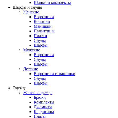
Шапки и комплекты
Шарфы и снуды
Женские
Воротники
Косынки
Манишки
Палантины
Платки
Снуды
Шарфы
Мужские
Воротники
Снуды
Шарфы
Детские
Воротники и манишки
Снуды
Шарфы
Одежда
Женская одежда
Брюки
Комплекты
Джемпера
Кардиганы
Платья