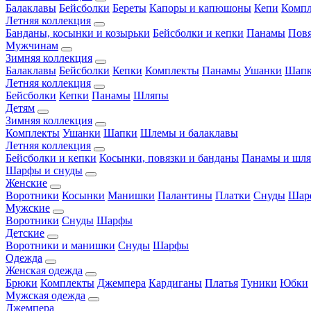
Балаклавы
Бейсболки
Береты
Капоры и капюшоны
Кепи
Комп
Летняя коллекция
Банданы, косынки и козырьки
Бейсболки и кепки
Панамы
Пов
Мужчинам
Зимняя коллекция
Балаклавы
Бейсболки
Кепки
Комплекты
Панамы
Ушанки
Шап
Летняя коллекция
Бейсболки
Кепки
Панамы
Шляпы
Детям
Зимняя коллекция
Комплекты
Ушанки
Шапки
Шлемы и балаклавы
Летняя коллекция
Бейсболки и кепки
Косынки, повязки и банданы
Панамы и шл
Шарфы и снуды
Женские
Воротники
Косынки
Манишки
Палантины
Платки
Снуды
Шар
Мужские
Воротники
Снуды
Шарфы
Детские
Воротники и манишки
Снуды
Шарфы
Одежда
Женская одежда
Брюки
Комплекты
Джемпера
Кардиганы
Платья
Туники
Юбки
Мужская одежда
Джемпера