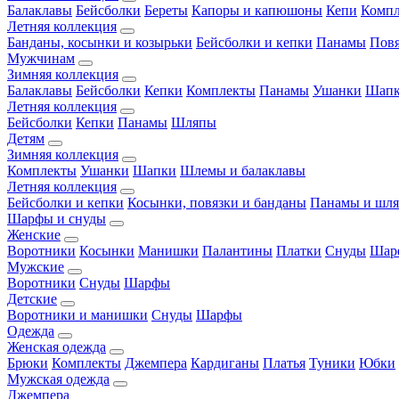
Балаклавы
Бейсболки
Береты
Капоры и капюшоны
Кепи
Комп
Летняя коллекция
Банданы, косынки и козырьки
Бейсболки и кепки
Панамы
Пов
Мужчинам
Зимняя коллекция
Балаклавы
Бейсболки
Кепки
Комплекты
Панамы
Ушанки
Шап
Летняя коллекция
Бейсболки
Кепки
Панамы
Шляпы
Детям
Зимняя коллекция
Комплекты
Ушанки
Шапки
Шлемы и балаклавы
Летняя коллекция
Бейсболки и кепки
Косынки, повязки и банданы
Панамы и шл
Шарфы и снуды
Женские
Воротники
Косынки
Манишки
Палантины
Платки
Снуды
Шар
Мужские
Воротники
Снуды
Шарфы
Детские
Воротники и манишки
Снуды
Шарфы
Одежда
Женская одежда
Брюки
Комплекты
Джемпера
Кардиганы
Платья
Туники
Юбки
Мужская одежда
Джемпера