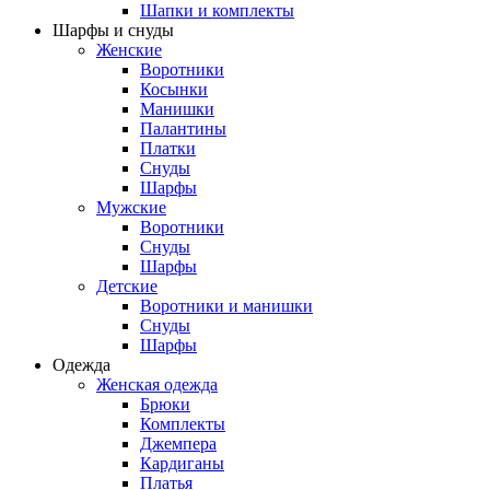
Шапки и комплекты
Шарфы и снуды
Женские
Воротники
Косынки
Манишки
Палантины
Платки
Снуды
Шарфы
Мужские
Воротники
Снуды
Шарфы
Детские
Воротники и манишки
Снуды
Шарфы
Одежда
Женская одежда
Брюки
Комплекты
Джемпера
Кардиганы
Платья