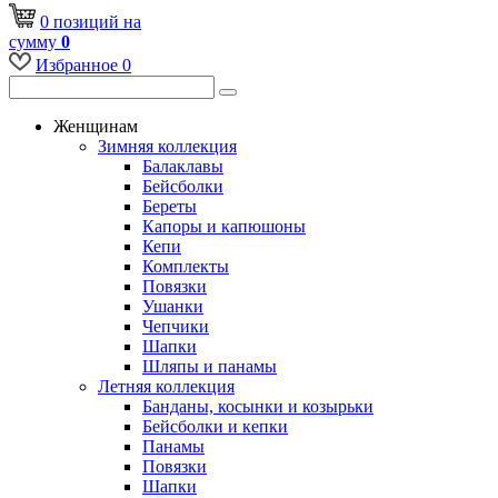
0
позиций
на
сумму
0
Избранное
0
Женщинам
Зимняя коллекция
Балаклавы
Бейсболки
Береты
Капоры и капюшоны
Кепи
Комплекты
Повязки
Ушанки
Чепчики
Шапки
Шляпы и панамы
Летняя коллекция
Банданы, косынки и козырьки
Бейсболки и кепки
Панамы
Повязки
Шапки