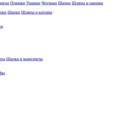
лекты
Повязки
Ушанки
Чепчики
Шапки
Шляпы и панамы
язки
Шапки
Шляпы и капоры
ки
япы
Шапки и комплекты
фы