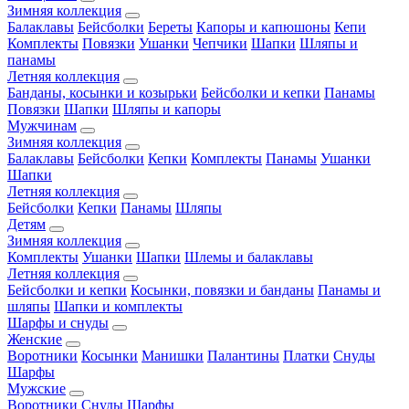
Зимняя коллекция
Балаклавы
Бейсболки
Береты
Капоры и капюшоны
Кепи
Комплекты
Повязки
Ушанки
Чепчики
Шапки
Шляпы и
панамы
Летняя коллекция
Банданы, косынки и козырьки
Бейсболки и кепки
Панамы
Повязки
Шапки
Шляпы и капоры
Мужчинам
Зимняя коллекция
Балаклавы
Бейсболки
Кепки
Комплекты
Панамы
Ушанки
Шапки
Летняя коллекция
Бейсболки
Кепки
Панамы
Шляпы
Детям
Зимняя коллекция
Комплекты
Ушанки
Шапки
Шлемы и балаклавы
Летняя коллекция
Бейсболки и кепки
Косынки, повязки и банданы
Панамы и
шляпы
Шапки и комплекты
Шарфы и снуды
Женские
Воротники
Косынки
Манишки
Палантины
Платки
Снуды
Шарфы
Мужские
Воротники
Снуды
Шарфы