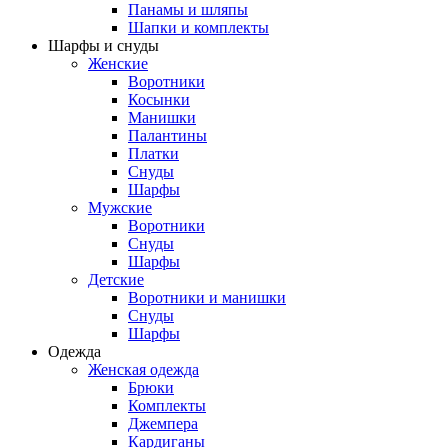
Панамы и шляпы
Шапки и комплекты
Шарфы и снуды
Женские
Воротники
Косынки
Манишки
Палантины
Платки
Снуды
Шарфы
Мужские
Воротники
Снуды
Шарфы
Детские
Воротники и манишки
Снуды
Шарфы
Одежда
Женская одежда
Брюки
Комплекты
Джемпера
Кардиганы