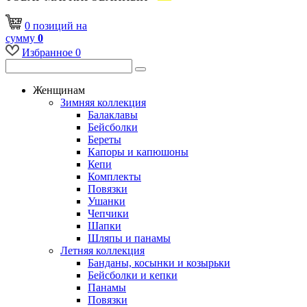
0
позиций
на
сумму
0
Избранное
0
Женщинам
Зимняя коллекция
Балаклавы
Бейсболки
Береты
Капоры и капюшоны
Кепи
Комплекты
Повязки
Ушанки
Чепчики
Шапки
Шляпы и панамы
Летняя коллекция
Банданы, косынки и козырьки
Бейсболки и кепки
Панамы
Повязки