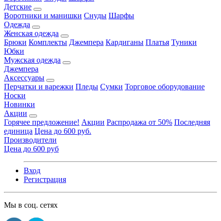
Детские
Воротники и манишки
Снуды
Шарфы
Одежда
Женская одежда
Брюки
Комплекты
Джемпера
Кардиганы
Платья
Туники
Юбки
Мужская одежда
Джемпера
Аксессуары
Перчатки и варежки
Пледы
Сумки
Торговое оборудование
Носки
Новинки
Акции
Горячее предложение!
Акции
Распродажа от 50%
Последняя
единица
Цена до 600 руб.
Производители
Цена до 600 руб
Вход
Регистрация
Мы в соц. сетях