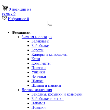
0
позиций
на
сумму
0
Избранное
0
Женщинам
Зимняя коллекция
Балаклавы
Бейсболки
Береты
Капоры и капюшоны
Кепи
Комплекты
Повязки
Ушанки
Чепчики
Шапки
Шляпы и панамы
Летняя коллекция
Банданы, косынки и козырьки
Бейсболки и кепки
Панамы
Повязки