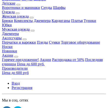
Детские
Воротники и манишки
Снуды
Шарфы
Одежда
Женская одежда
Брюки
Комплекты
Джемпера
Кардиганы
Платья
Туники
Юбки
Мужская одежда
Джемпера
Аксессуары
Перчатки и варежки
Пледы
Сумки
Торговое оборудование
Носки
Новинки
Акции
Горячее предложение!
Акции
Распродажа от 50%
Последняя
единица
Цена до 600 руб.
Производители
Цена до 600 руб
Вход
Регистрация
Мы в соц. сетях