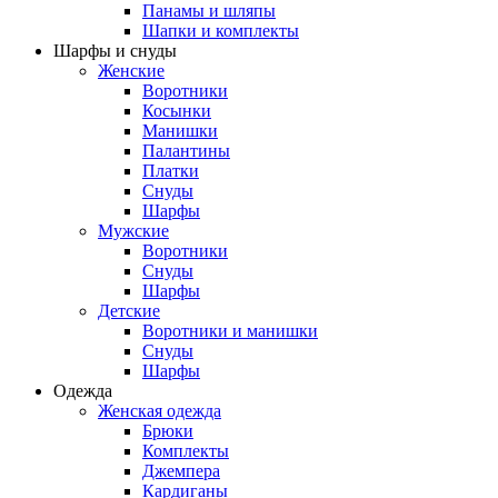
Панамы и шляпы
Шапки и комплекты
Шарфы и снуды
Женские
Воротники
Косынки
Манишки
Палантины
Платки
Снуды
Шарфы
Мужские
Воротники
Снуды
Шарфы
Детские
Воротники и манишки
Снуды
Шарфы
Одежда
Женская одежда
Брюки
Комплекты
Джемпера
Кардиганы