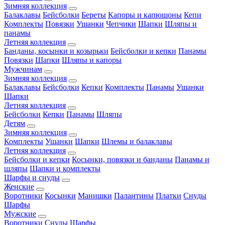
Зимняя коллекция
Балаклавы
Бейсболки
Береты
Капоры и капюшоны
Кепи
Комплекты
Повязки
Ушанки
Чепчики
Шапки
Шляпы и
панамы
Летняя коллекция
Банданы, косынки и козырьки
Бейсболки и кепки
Панамы
Повязки
Шапки
Шляпы и капоры
Мужчинам
Зимняя коллекция
Балаклавы
Бейсболки
Кепки
Комплекты
Панамы
Ушанки
Шапки
Летняя коллекция
Бейсболки
Кепки
Панамы
Шляпы
Детям
Зимняя коллекция
Комплекты
Ушанки
Шапки
Шлемы и балаклавы
Летняя коллекция
Бейсболки и кепки
Косынки, повязки и банданы
Панамы и
шляпы
Шапки и комплекты
Шарфы и снуды
Женские
Воротники
Косынки
Манишки
Палантины
Платки
Снуды
Шарфы
Мужские
Воротники
Снуды
Шарфы