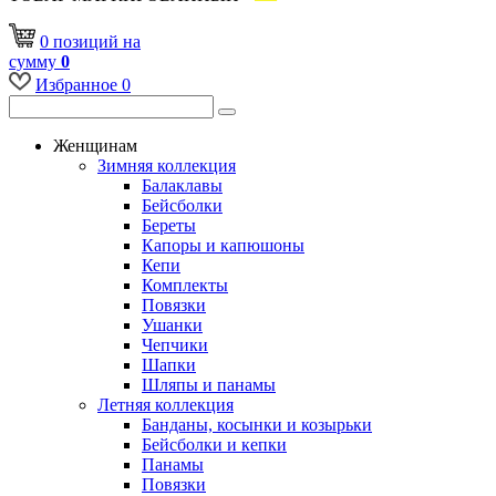
0
позиций
на
сумму
0
Избранное
0
Женщинам
Зимняя коллекция
Балаклавы
Бейсболки
Береты
Капоры и капюшоны
Кепи
Комплекты
Повязки
Ушанки
Чепчики
Шапки
Шляпы и панамы
Летняя коллекция
Банданы, косынки и козырьки
Бейсболки и кепки
Панамы
Повязки