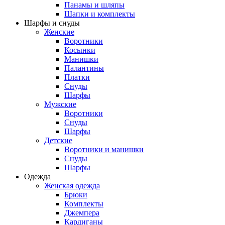
Панамы и шляпы
Шапки и комплекты
Шарфы и снуды
Женские
Воротники
Косынки
Манишки
Палантины
Платки
Снуды
Шарфы
Мужские
Воротники
Снуды
Шарфы
Детские
Воротники и манишки
Снуды
Шарфы
Одежда
Женская одежда
Брюки
Комплекты
Джемпера
Кардиганы