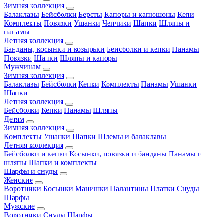
Зимняя коллекция
Балаклавы
Бейсболки
Береты
Капоры и капюшоны
Кепи
Комплекты
Повязки
Ушанки
Чепчики
Шапки
Шляпы и
панамы
Летняя коллекция
Банданы, косынки и козырьки
Бейсболки и кепки
Панамы
Повязки
Шапки
Шляпы и капоры
Мужчинам
Зимняя коллекция
Балаклавы
Бейсболки
Кепки
Комплекты
Панамы
Ушанки
Шапки
Летняя коллекция
Бейсболки
Кепки
Панамы
Шляпы
Детям
Зимняя коллекция
Комплекты
Ушанки
Шапки
Шлемы и балаклавы
Летняя коллекция
Бейсболки и кепки
Косынки, повязки и банданы
Панамы и
шляпы
Шапки и комплекты
Шарфы и снуды
Женские
Воротники
Косынки
Манишки
Палантины
Платки
Снуды
Шарфы
Мужские
Воротники
Снуды
Шарфы