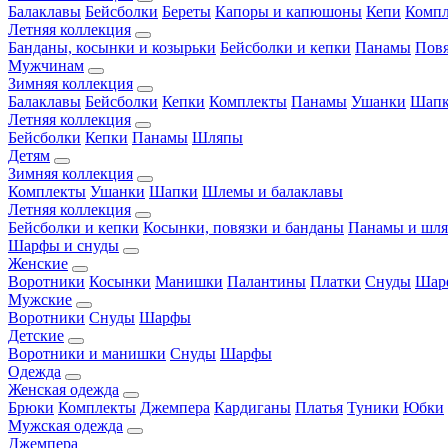
Балаклавы
Бейсболки
Береты
Капоры и капюшоны
Кепи
Комп
Летняя коллекция
Банданы, косынки и козырьки
Бейсболки и кепки
Панамы
Пов
Мужчинам
Зимняя коллекция
Балаклавы
Бейсболки
Кепки
Комплекты
Панамы
Ушанки
Шап
Летняя коллекция
Бейсболки
Кепки
Панамы
Шляпы
Детям
Зимняя коллекция
Комплекты
Ушанки
Шапки
Шлемы и балаклавы
Летняя коллекция
Бейсболки и кепки
Косынки, повязки и банданы
Панамы и шл
Шарфы и снуды
Женские
Воротники
Косынки
Манишки
Палантины
Платки
Снуды
Шар
Мужские
Воротники
Снуды
Шарфы
Детские
Воротники и манишки
Снуды
Шарфы
Одежда
Женская одежда
Брюки
Комплекты
Джемпера
Кардиганы
Платья
Туники
Юбки
Мужская одежда
Джемпера