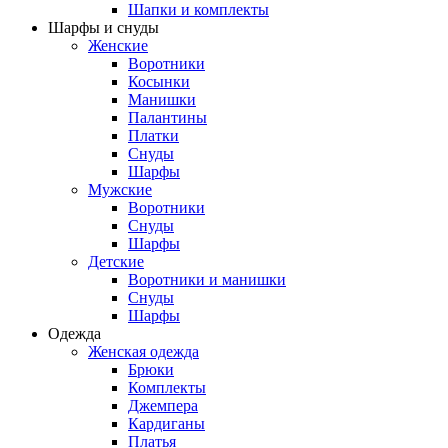
Шапки и комплекты
Шарфы и снуды
Женские
Воротники
Косынки
Манишки
Палантины
Платки
Снуды
Шарфы
Мужские
Воротники
Снуды
Шарфы
Детские
Воротники и манишки
Снуды
Шарфы
Одежда
Женская одежда
Брюки
Комплекты
Джемпера
Кардиганы
Платья