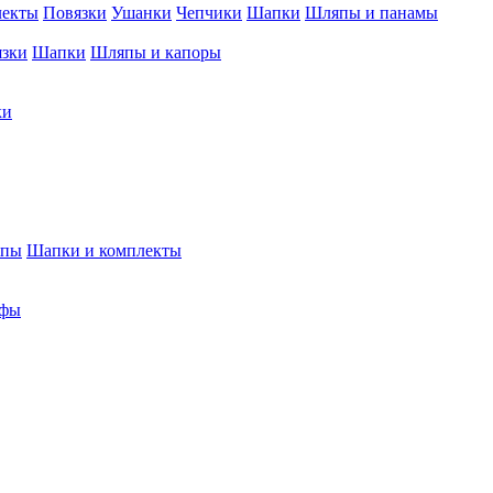
лекты
Повязки
Ушанки
Чепчики
Шапки
Шляпы и панамы
язки
Шапки
Шляпы и капоры
ки
япы
Шапки и комплекты
фы