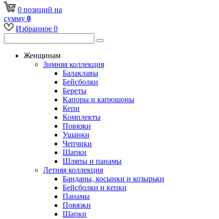
0
позиций
на
сумму
0
Избранное
0
Женщинам
Зимняя коллекция
Балаклавы
Бейсболки
Береты
Капоры и капюшоны
Кепи
Комплекты
Повязки
Ушанки
Чепчики
Шапки
Шляпы и панамы
Летняя коллекция
Банданы, косынки и козырьки
Бейсболки и кепки
Панамы
Повязки
Шапки