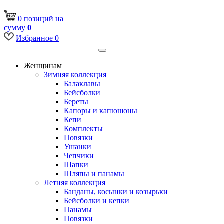
0
позиций
на
сумму
0
Избранное
0
Женщинам
Зимняя коллекция
Балаклавы
Бейсболки
Береты
Капоры и капюшоны
Кепи
Комплекты
Повязки
Ушанки
Чепчики
Шапки
Шляпы и панамы
Летняя коллекция
Банданы, косынки и козырьки
Бейсболки и кепки
Панамы
Повязки