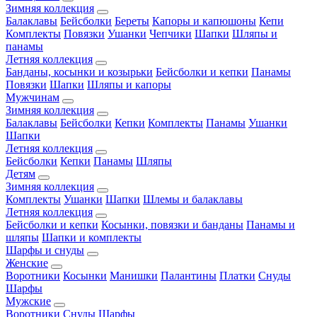
Зимняя коллекция
Балаклавы
Бейсболки
Береты
Капоры и капюшоны
Кепи
Комплекты
Повязки
Ушанки
Чепчики
Шапки
Шляпы и
панамы
Летняя коллекция
Банданы, косынки и козырьки
Бейсболки и кепки
Панамы
Повязки
Шапки
Шляпы и капоры
Мужчинам
Зимняя коллекция
Балаклавы
Бейсболки
Кепки
Комплекты
Панамы
Ушанки
Шапки
Летняя коллекция
Бейсболки
Кепки
Панамы
Шляпы
Детям
Зимняя коллекция
Комплекты
Ушанки
Шапки
Шлемы и балаклавы
Летняя коллекция
Бейсболки и кепки
Косынки, повязки и банданы
Панамы и
шляпы
Шапки и комплекты
Шарфы и снуды
Женские
Воротники
Косынки
Манишки
Палантины
Платки
Снуды
Шарфы
Мужские
Воротники
Снуды
Шарфы