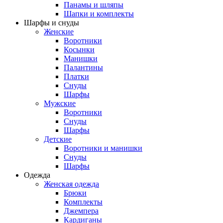
Панамы и шляпы
Шапки и комплекты
Шарфы и снуды
Женские
Воротники
Косынки
Манишки
Палантины
Платки
Снуды
Шарфы
Мужские
Воротники
Снуды
Шарфы
Детские
Воротники и манишки
Снуды
Шарфы
Одежда
Женская одежда
Брюки
Комплекты
Джемпера
Кардиганы