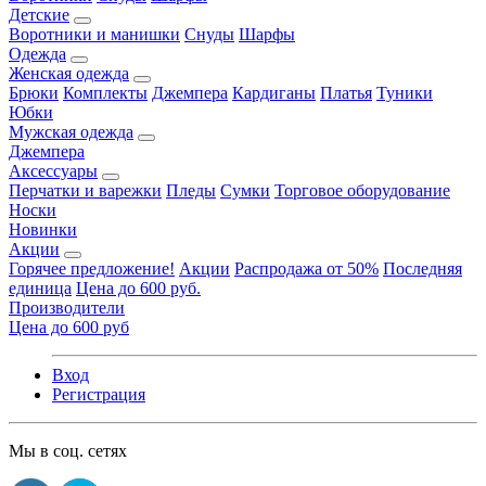
Детские
Воротники и манишки
Снуды
Шарфы
Одежда
Женская одежда
Брюки
Комплекты
Джемпера
Кардиганы
Платья
Туники
Юбки
Мужская одежда
Джемпера
Аксессуары
Перчатки и варежки
Пледы
Сумки
Торговое оборудование
Носки
Новинки
Акции
Горячее предложение!
Акции
Распродажа от 50%
Последняя
единица
Цена до 600 руб.
Производители
Цена до 600 руб
Вход
Регистрация
Мы в соц. сетях