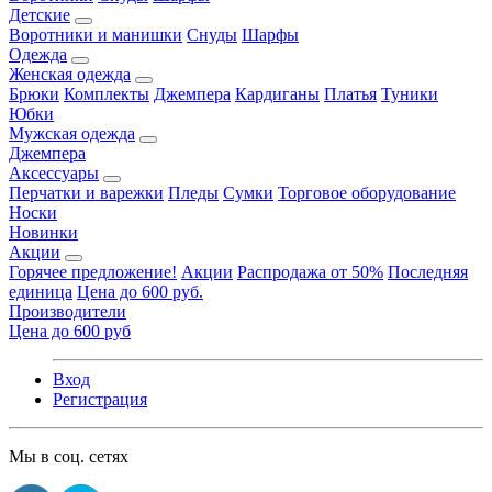
Детские
Воротники и манишки
Снуды
Шарфы
Одежда
Женская одежда
Брюки
Комплекты
Джемпера
Кардиганы
Платья
Туники
Юбки
Мужская одежда
Джемпера
Аксессуары
Перчатки и варежки
Пледы
Сумки
Торговое оборудование
Носки
Новинки
Акции
Горячее предложение!
Акции
Распродажа от 50%
Последняя
единица
Цена до 600 руб.
Производители
Цена до 600 руб
Вход
Регистрация
Мы в соц. сетях