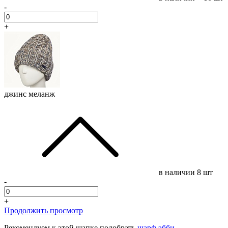
-
+
джинс меланж
в наличии
8 шт
-
+
Продолжить просмотр
Рекомендуем к этой шапке подобрать
шарф эбби
.