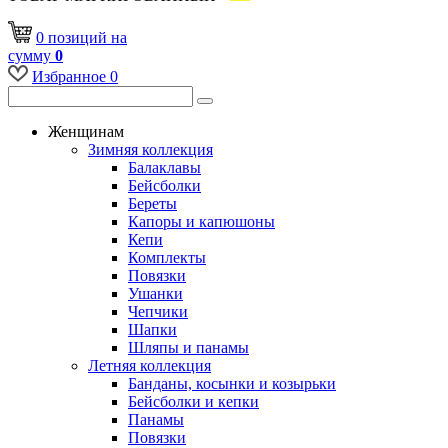
0
позиций
на
сумму
0
Избранное
0
Женщинам
Зимняя коллекция
Балаклавы
Бейсболки
Береты
Капоры и капюшоны
Кепи
Комплекты
Повязки
Ушанки
Чепчики
Шапки
Шляпы и панамы
Летняя коллекция
Банданы, косынки и козырьки
Бейсболки и кепки
Панамы
Повязки