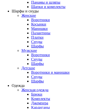
Панамы и шляпы
Шапки и комплекты
Шарфы и снуды
Женские
Воротники
Косынки
Манишки
Палантины
Платки
Снуды
Шарфы
Мужские
Воротники
Снуды
Шарфы
Детские
Воротники и манишки
Снуды
Шарфы
Одежда
Женская одежда
Брюки
Комплекты
Джемпера
Кардиганы