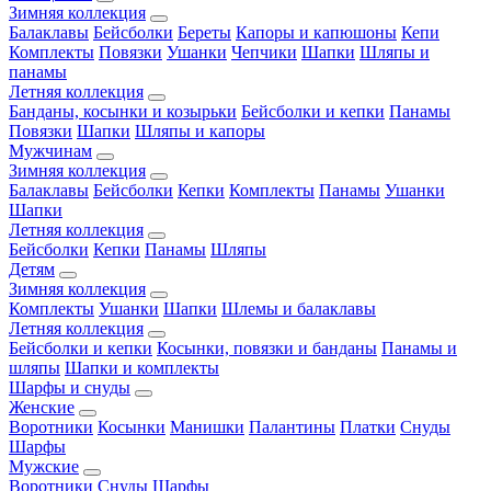
Зимняя коллекция
Балаклавы
Бейсболки
Береты
Капоры и капюшоны
Кепи
Комплекты
Повязки
Ушанки
Чепчики
Шапки
Шляпы и
панамы
Летняя коллекция
Банданы, косынки и козырьки
Бейсболки и кепки
Панамы
Повязки
Шапки
Шляпы и капоры
Мужчинам
Зимняя коллекция
Балаклавы
Бейсболки
Кепки
Комплекты
Панамы
Ушанки
Шапки
Летняя коллекция
Бейсболки
Кепки
Панамы
Шляпы
Детям
Зимняя коллекция
Комплекты
Ушанки
Шапки
Шлемы и балаклавы
Летняя коллекция
Бейсболки и кепки
Косынки, повязки и банданы
Панамы и
шляпы
Шапки и комплекты
Шарфы и снуды
Женские
Воротники
Косынки
Манишки
Палантины
Платки
Снуды
Шарфы
Мужские
Воротники
Снуды
Шарфы