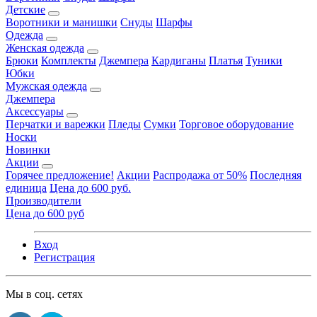
Детские
Воротники и манишки
Снуды
Шарфы
Одежда
Женская одежда
Брюки
Комплекты
Джемпера
Кардиганы
Платья
Туники
Юбки
Мужская одежда
Джемпера
Аксессуары
Перчатки и варежки
Пледы
Сумки
Торговое оборудование
Носки
Новинки
Акции
Горячее предложение!
Акции
Распродажа от 50%
Последняя
единица
Цена до 600 руб.
Производители
Цена до 600 руб
Вход
Регистрация
Мы в соц. сетях