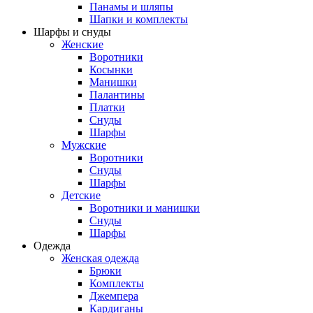
Панамы и шляпы
Шапки и комплекты
Шарфы и снуды
Женские
Воротники
Косынки
Манишки
Палантины
Платки
Снуды
Шарфы
Мужские
Воротники
Снуды
Шарфы
Детские
Воротники и манишки
Снуды
Шарфы
Одежда
Женская одежда
Брюки
Комплекты
Джемпера
Кардиганы