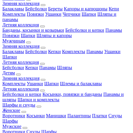
Зимняя коллекция
Балаклавы
Бейсболки
Береты
Капоры и капюшоны
Кепи
Комплекты
Повязки
Ушанки
Чепчики
Шапки
Шляпы и
панамы
Летняя коллекция
Банданы, косынки и козырьки
Бейсболки и кепки
Панамы
Повязки
Шапки
Шляпы и капоры
Мужчинам
Зимняя коллекция
Балаклавы
Бейсболки
Кепки
Комплекты
Панамы
Ушанки
Шапки
Летняя коллекция
Бейсболки
Кепки
Панамы
Шляпы
Детям
Зимняя коллекция
Комплекты
Ушанки
Шапки
Шлемы и балаклавы
Летняя коллекция
Бейсболки и кепки
Косынки, повязки и банданы
Панамы и
шляпы
Шапки и комплекты
Шарфы и снуды
Женские
Воротники
Косынки
Манишки
Палантины
Платки
Снуды
Шарфы
Мужские
Воротники
Снуды
Шарфы