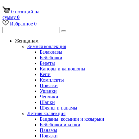
0
позиций
на
сумму
0
Избранное
0
Женщинам
Зимняя коллекция
Балаклавы
Бейсболки
Береты
Капоры и капюшоны
Кепи
Комплекты
Повязки
Ушанки
Чепчики
Шапки
Шляпы и панамы
Летняя коллекция
Банданы, косынки и козырьки
Бейсболки и кепки
Панамы
Повязки